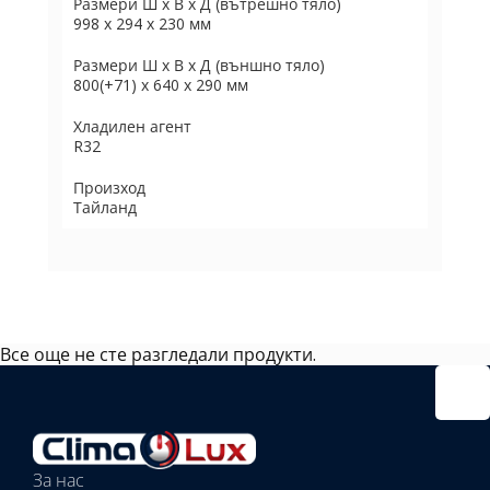
Размери Ш х В х Д (вътрешно тяло)
998 х 294 х 230 мм
Размери Ш х В х Д (външно тяло)
800(+71) х 640 х 290 мм
Хладилен агент
R32
Произход
Тайланд
Все още не сте разгледали продукти.
Избрано
външно
тяло:
Избрани
вътрешни
За нас
тела: