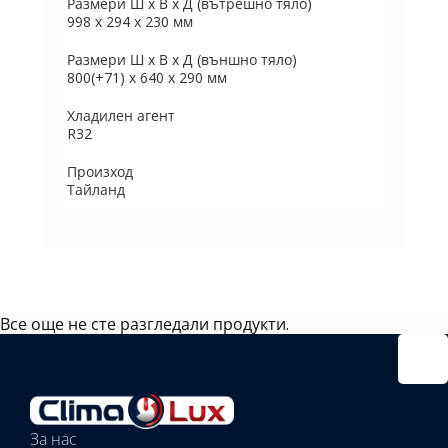
Размери Ш х В х Д (вътрешно тяло)
998 х 294 х 230 мм
Размери Ш х В х Д (външно тяло)
800(+71) х 640 х 290 мм
Хладилен агент
R32
Произход
Тайланд
Все още не сте разгледали продукти.
Избрано
външно
тяло:
Избрани
вътрешни
За нас
тела: