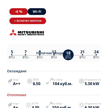
-6 %
Wi-Fi
+ ВКЛЮЧЕН МОНТАЖ
5
7
9
12
21
24
18
Налични
мощности:
BTU
BTU
BTU
BTU
BTU
BTU
BTU
Охлаждане
Клас
SEER
За обем
Отдаване на
A++
6.50
104 куб.м.
5.30 kW
Отопление
Клас
SCOP
За обем
Отдаване на
A+
4.30
104 куб.м.
6.30 kW