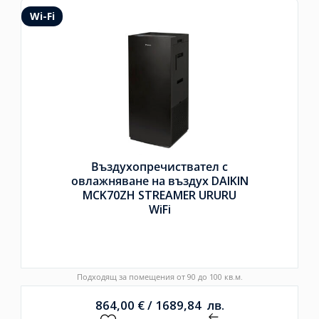
Wi-Fi
Въздухопречиствател с
овлажняване на въздух DAIKIN
MCK70ZH STREAMER URURU
WiFi
Подходящ за помещения от 90 до 100 кв.м.
864,00
€
/
1689,84
лв.