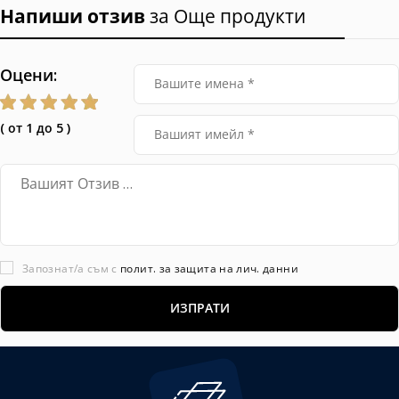
Напиши отзив
за Още продукти
Оцени:
( от 1 до 5 )
Запознат/а съм с
полит. за защита на лич. данни