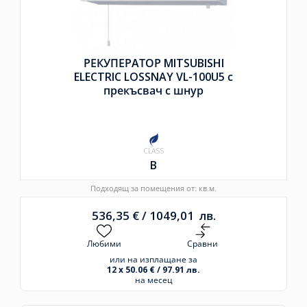
РЕКУПЕРАТОР MITSUBISHI
ELECTRIC LOSSNAY VL-100U5 с
прекъсвач с шнур
CLASS
B
Подходящ за помещения от: кв.м.
536,35
€
/
1049,01
лв.
Любими
Сравни
или на изплащане за
12 x 50.06 € / 97.91 лв.
на месец