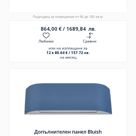
Подходящ за помещения от 90 до 100 кв.м.
864,00
€
/
1689,84
лв.
Любими
Сравни
или на изплащане за
12 x 80.64 € / 157.72 лв.
на месец
Допълнителен панел Bluish