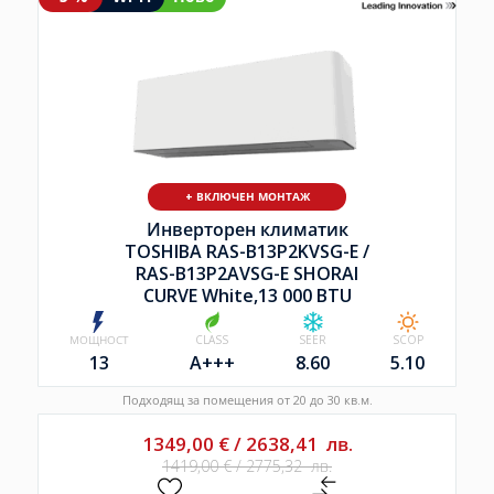
Н МОНТАЖ
+ ВКЛЮЧЕН МОНТАЖ
н климатик
Инверторен клим
B13P2KVSG-E /
TOSHIBA RAS-B10P2KV
SG-E SHORAI
RAS-B10P2AVSG-E S
,13 000 BTU
CURVE White,10 00
SEER
SCOP
МОЩНОСТ
CLASS
S
8.60
5.10
10
A+++
8
ия от 20 до 30 кв.м.
Подходящ за помещения до: 
2638,41
лв.
1199,00
€
/
2345,0
2775,32
лв.
1269,00
€
/
2481,95