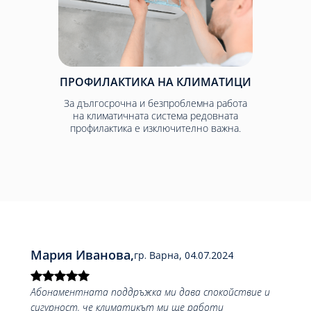
ПРОФИЛАКТИКА НА КЛИМАТИЦИ
За дългосрочна и безпроблемна работа
на климатичната система редовната
профилактика е изключително важна.
нова,
Кирил Илиев,
гр. Варна,
04.07.2024
гр. 
 поддръжка ми дава спокойствие и
Имахме проблем с наш
 климатикът ми ще работи
система и се обадихме н