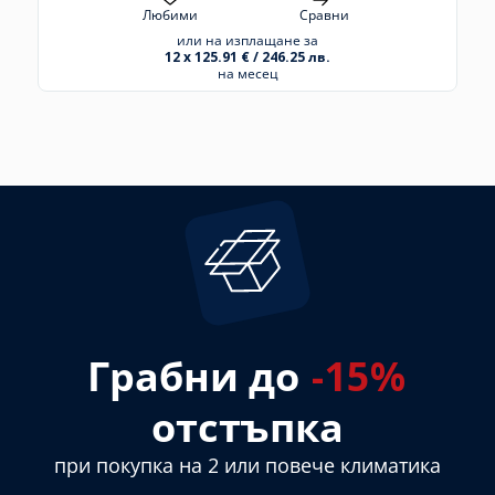
Сравни
Любими
С
плащане за
или на изплащане з
 / 246.25 лв.
12 x 111.91 € / 218.87 
есец
на месец
Грабни до
-15%
отстъпка
при покупка на 2 или повече климатика