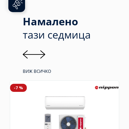
Намалено
тази седмица
ВИЖ ВСИЧКО
-6 %
Wi-Fi
Ново
-