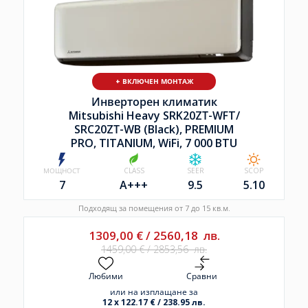
+ ВКЛЮЧЕН МОНТАЖ
Инверторен климатик
T/
Mitsubishi Heavy SRK50ZТ-WFB
M
/
SRC50ZТ-WB (Black), PREMIUM
TU
PRO, BLACK, WiFi, 18 000 BTU
SCOP
МОЩНОСТ
CLASS
SEER
SCOP
5.10
18
A+++
7.50
4.70
Подходящ за помещения от 35 до 50 кв.м.
1899,00
€
/
3714,12
лв.
2119,00
€
/
4144,40
лв.
Любими
Сравни
или на изплащане за
12 x 177.24 € / 346.65 лв.