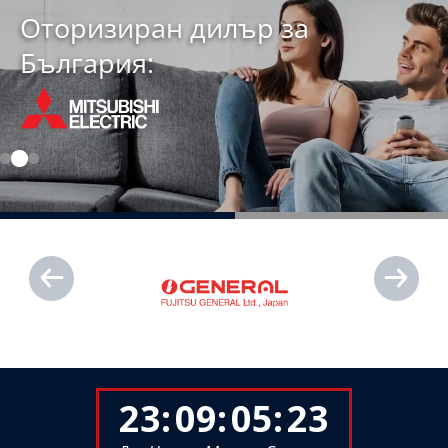
Оторизиран дилър за
България:
23
:
09
:
05
:
21