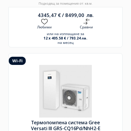
Подходящ за помещения от: кв.м.
4345,47
€
/
8499,00
лв.
Любими
Сравни
или на изплащане за
12 x 405.58 € / 793.24 лв.
на месец
Wi-Fi
Термопомпена система Gree
Versati III GRS-CQ16Pd/
NhH2-E