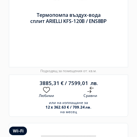
Термопомпа въздух-вода
сплит ARIELLI KFS-120B /
ENS8BP
Подходящ за помещения от: кв.м.
3885,31
€
/
7599,01
лв.
Любими
Сравни
или на изплащане за
12 x 362.63 € / 709.24 лв.
на месец
Wi-Fi