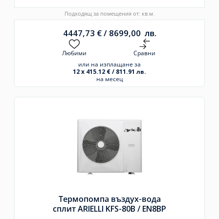
Подходящ за помещения от: кв.м.
4447,73
€
/
8699,00
лв.
Любими
Сравни
или на изплащане за
12 x 415.12 € / 811.91 лв.
на месец
Термопомпа въздух-вода
сплит ARIELLI KFS-80B /
EN8BP