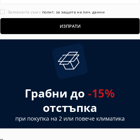
Запознат/а съм с
полит. за защита на лич. данни
Грабни до
-15%
отстъпка
при покупка на 2 или повече климатика