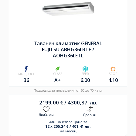
Таванен климатик GENERAL
FUJITSU ABHG36LRTE /
AOHG36LETL
МОЩНОСТ
CLASS
SEER
SCOP
36
A+
6.00
4.10
Подходящ за помещения от 50 до 70 кв.м.
2199,00
€
/
4300,87
лв.
Любими
Сравни
или на изплащане за
12 x 205.24 € / 401.41 лв.
на месец