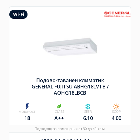
Wi-Fi
Подово-таванен климатик
GENERAL FUJITSU ABHG18LVTB /
AOHG18LBCB
МОЩНОСТ
CLASS
SEER
SCOP
18
A++
6.10
4.00
Подходящ за помещения от 30 до 40 кв.м.