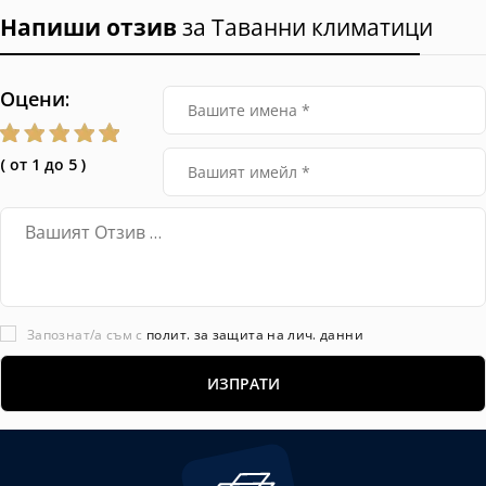
Напиши отзив
за Таванни климатици
Оцени:
( от 1 до 5 )
Запознат/а съм с
полит. за защита на лич. данни