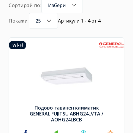
Сортирай по:
Избери
Покажи:
25
Артикули 1 - 4 от 4
Wi-Fi
Подово-таванен климатик
GENERAL FUJITSU ABHG24LVTA /
AOHG24LBCB