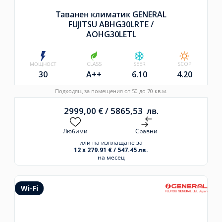
Таванен климатик GENERAL
FUJITSU ABHG30LRTE /
AOHG30LETL
МОЩНОСТ
CLASS
SEER
SCOP
30
A++
6.10
4.20
Подходящ за помещения от 50 до 70 кв.м.
2999,00
€
/
5865,53
лв.
Любими
Сравни
или на изплащане за
12 x 279.91 € / 547.45 лв.
на месец
Wi-Fi