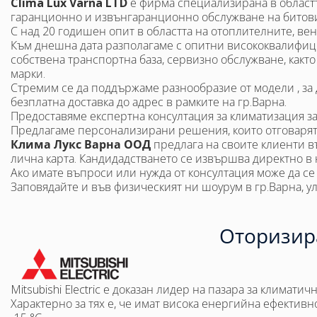
Clima Lux Varna LTD
е фирма специализирана в областт
гаранционно и извънгаранционно обслужване на битови
С над 20 годишен опит в областта на отоплителните, ве
Към днешна дата разполагаме с опитни висококвалифицир
собствена транспортна база, сервизно обслужване, както
марки.
Стремим се да поддържаме разнообразие от модели , за
безплатна доставка до адрес в рамките на гр.Варна.
Предоставяме експертна консултация за климатизация за
Предлагаме персонализирани решения, които отговарят
Клима Лукс Варна ООД
предлага на своите клиенти в
лична карта. Кандидадстването се извършва директно в 
Ако имате въпроси или нужда от консултация може да се
Заповядайте и във физическият ни шоурум в гр.Варна, у
Оторизира
Mitsubishi Electric е доказан лидер на пазара за климати
Характерно за тях е, че имат висока енергийна ефективно