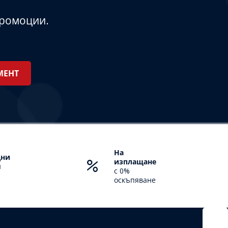
промоции.
На
дни
изплащане
н
с 0%
оскъпяване