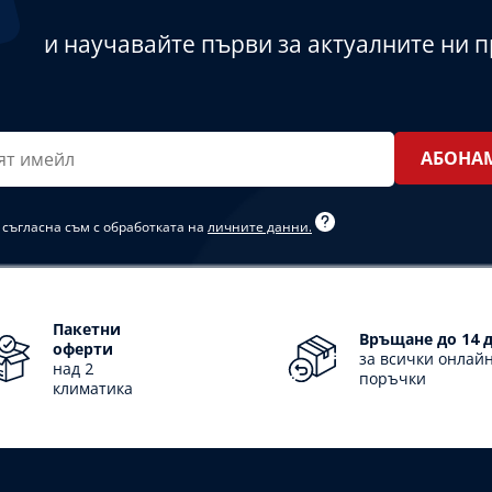
и научавайте първи за актуалните ни 
т
*
 съгласна съм с обработката на
личните данни.
Пакетни
Връщане до 14 
оферти
за всички онлай
над 2
поръчки
климатика