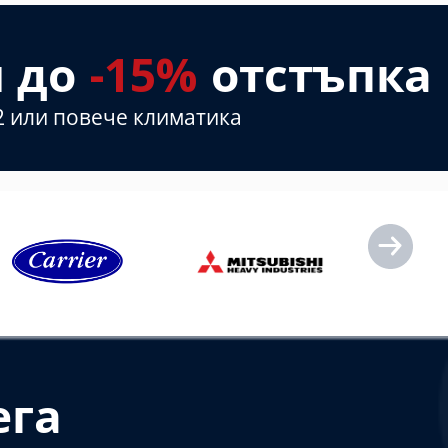
и до
-15%
отстъпка
2 или повече климатика
ега