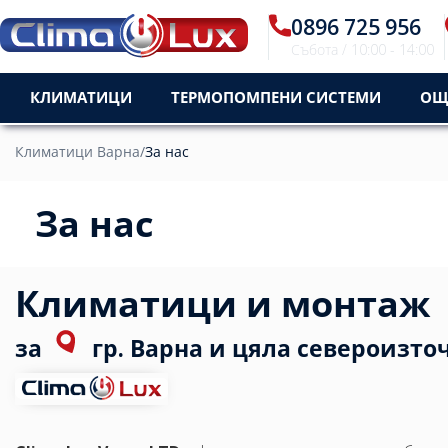
0896 725 956
Пон - Пет / 09:30 - 18:3
КЛИМАТИЦИ
ТЕРМОПОМПЕНИ СИСТЕМИ
ОЩ
Климатици Варна
/
За нас
За нас
Климатици и монтаж
за
гр. Варна и цяла североизто