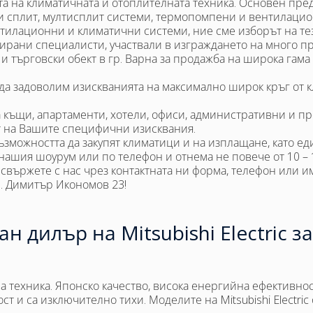
а на климатичната и отоплителната техника. Основен предм
 сплит, мултисплит системи, термопомпени и вентилацион
нтилационни и климатични системи, ние сме изборът на те
ани специалисти, участвали в изграждането на много про
 и търговски обект в гр. Варна за продажба на широка гам
 да задоволим изискванията на максимално широк кръг от 
 къщи, апартаменти, хотели, офиси, административни и п
 на Вашите специфични изисквания.
ъзможността да закупят климатици и на изплащане, като е
нашия шоурум или по телефон и отнема не повече от 10 – 
 свържете с нас чрез контактната ни форма, телефон или и
л. Димитър Икономов 23!
н дилър на Mitsubishi Electric з
чна техника. Японско качество, висока енергийна ефективнос
ст и са изключително тихи. Моделите на Mitsubishi Electr