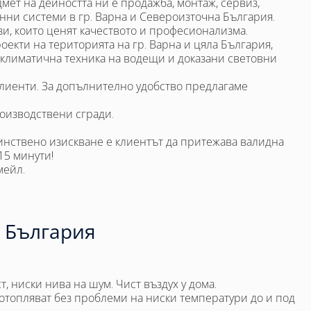
ет на дейността ни е продажба, монтаж, сервиз,
ни системи в гр. Варна и Североизточна България.
зи, които ценят качеството и професионализма.
екти на територията на гр. Варна и цяла България,
а климатична техника на водещи и доказани световни
клиенти. За допълнително удобство предлагаме
роизводствени сгради.
динствено изискване е клиентът да притежава валидна
15 минути!
мейл.
а България
т, ниски нива на шум. Чист въздух у дома.
ic отопляват без проблеми на ниски температури до и под