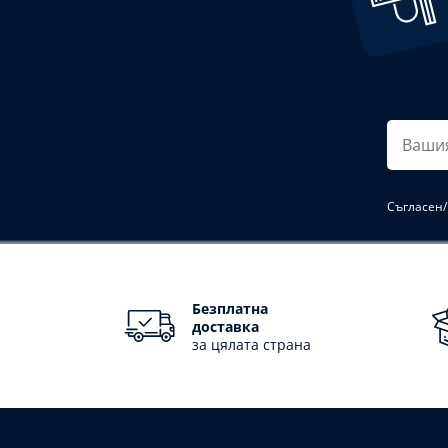
Вашия
имейл
Съгласен/
Безплатна
доставка
за цялата страна