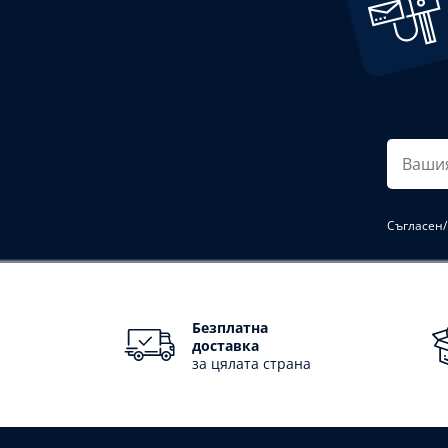
Вашия
имейл
Съгласен/
Безплатна
доставка
за цялата страна