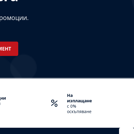
промоции.
На
дни
изплащане
н
с 0%
оскъпяване