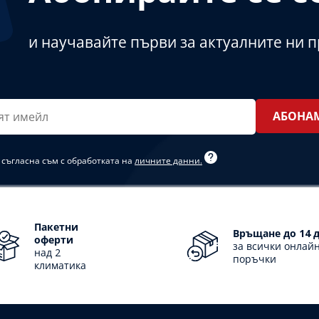
и научавайте първи за актуалните ни 
т
*
 съгласна съм с обработката на
личните данни.
Пакетни
Връщане до 14 
оферти
за всички онлай
над 2
поръчки
климатика