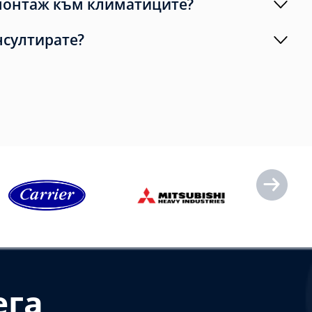
монтаж към климатиците?
нсултирате?
ега