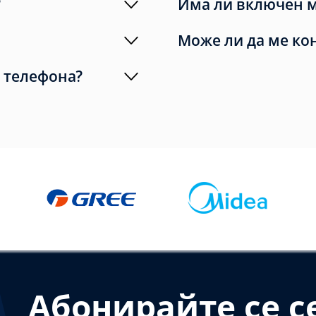
?
Има ли включен 
Може ли да ме ко
 телефона?
Абонирайте се с