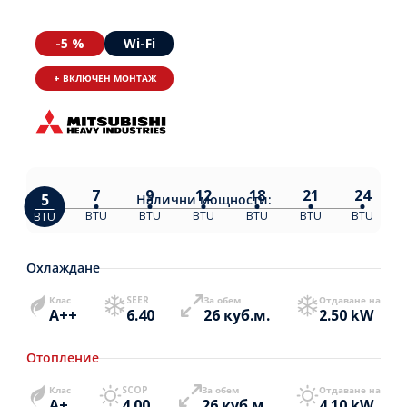
-5 %
Wi-Fi
+ ВКЛЮЧЕН МОНТАЖ
7
9
12
18
21
24
5
Налични
мощности:
BTU
BTU
BTU
BTU
BTU
BTU
BTU
Охлаждане
Клас
SEER
За обем
Отдаване на
A++
6.40
26 куб.м.
2.50 kW
Отопление
Клас
SCOP
За обем
Отдаване на
A+
4.00
26 куб.м.
4.10 kW