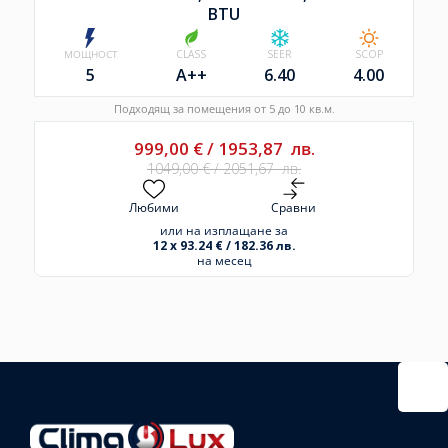
BTU
МОЩНОСТ
CLASS
SEER
SCOP
5
A++
6.40
4.00
Подходящ за помещения от 5 до 10 кв.м.
999,00
€
/
1953,87
лв.
1049,00
€
/
2051,67
лв.
Любими
Сравни
или на изплащане за
12 x 93.24 € / 182.36 лв.
на месец
Избрано
външно
тяло:
Избрани