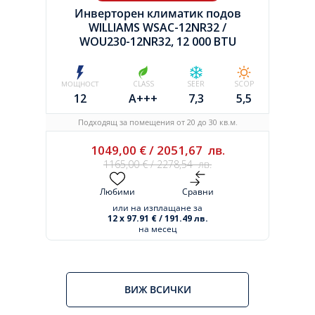
Инверторен климатик подов
WILLIAMS WSAC-12NR32 /
WOU230-12NR32, 12 000 BTU
МОЩНОСТ
CLASS
SEER
SCOP
12
A+++
7,3
5,5
Подходящ за помещения от 20 до 30 кв.м.
1049,00
€
/
2051,67
лв.
1165,00
€
/
2278,54
лв.
Любими
Сравни
или на изплащане за
12 x 97.91 € / 191.49 лв.
на месец
ВИЖ ВСИЧКИ