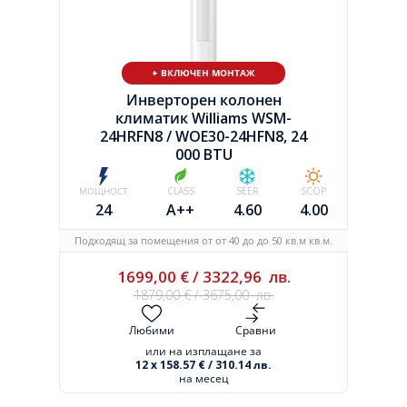
+ ВКЛЮЧЕН МОНТАЖ
Инверторен колонен
климатик Williams WSM-
24HRFN8 /
WOE30-24HFN8, 24
000 BTU
МОЩНОСТ
CLASS
SEER
SCOP
24
A++
4.60
4.00
Подходящ за помещения от от 40 до до 50 кв.м кв.м.
1699,00
€
/
3322,96
лв.
1879,00
€
/
3675,00
лв.
Любими
Сравни
или на изплащане за
12 x 158.57 € / 310.14 лв.
на месец