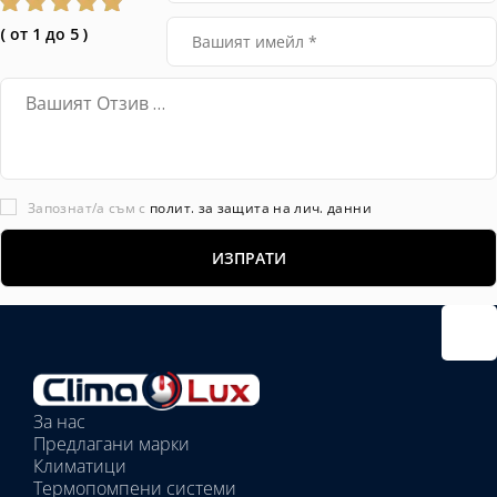
( от 1 до 5 )
Запознат/а съм с
полит. за защита на лич. данни
За нас
Предлагани марки
Климатици
Термопомпени системи