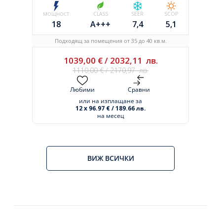
МОЩНОСТ
CLASS
SEER
SCOP
18
A+++
7,4
5,1
Подходящ за помещения от 35 до 40 кв.м.
1039,00
€
/
2032,11
лв.
1110,00
€
/
2170,97
лв.
Любими
Сравни
или на изплащане за
12 x 96.97 € / 189.66 лв.
на месец
ВИЖ ВСИЧКИ