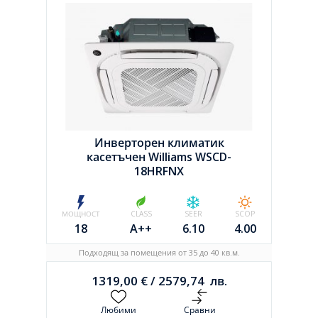
Инверторен климатик
касетъчен Williams WSCD-
18HRFNX
МОЩНОСТ
CLASS
SEER
SCOP
18
A++
6.10
4.00
Подходящ за помещения от 35 до 40 кв.м.
1319,00
€
/
2579,74
лв.
Любими
Сравни