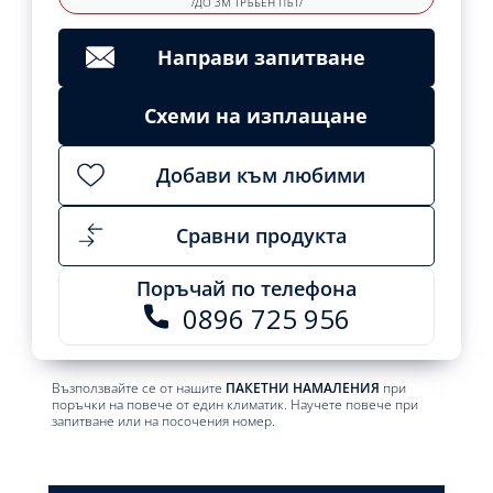
/ДО 3М ТРЪБЕН ПЪТ/
Направи запитване
Схеми на изплащане
Добави към любими
Сравни продукта
Поръчай по телефона
0896 725 956
Възползвайте се от нашите
ПАКЕТНИ НАМАЛЕНИЯ
при
поръчки на повече от един климатик. Научете повече при
запитване или на посочения номер.