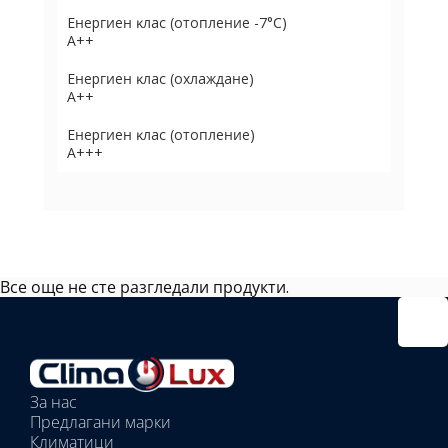
Eнepгиeн ĸлac (oтoплeниe -7°С)
А++
Eнepгиeн ĸлac (oxлaждaнe)
А++
Eнepгиeн ĸлac (oтoплeниe)
А+++
Все още не сте разгледали продукти.
Избрано
външно
тяло:
Избрани
вътрешни
За нас
тела:
Предлагани марки
Избрано
Климатици
тяло: