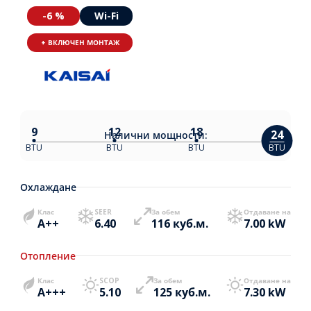
-6 %
Wi-Fi
+ ВКЛЮЧЕН МОНТАЖ
9
12
18
24
Налични
мощности:
BTU
BTU
BTU
BTU
Охлаждане
Клас
SEER
За обем
Отдаване на
A++
6.40
116 куб.м.
7.00 kW
Отопление
Клас
SCOP
За обем
Отдаване на
A+++
5.10
125 куб.м.
7.30 kW