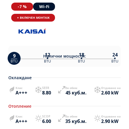
-7 %
Wi-Fi
+ ВКЛЮЧЕН МОНТАЖ
12
18
24
9
Налични
мощности:
BTU
BTU
BTU
BTU
Охлаждане
Клас
SEER
За обем
Отдаване на
A+++
8.80
45 куб.м.
2.60 kW
Отопление
Клас
SCOP
За обем
Отдаване на
A+++
6.00
35 куб.м.
2.90 kW