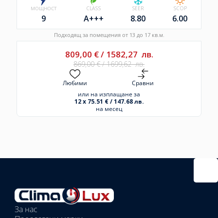
МОЩНОСТ
CLASS
SEER
SCOP
9
A+++
8.80
6.00
Подходящ за помещения от 13 до 17 кв.м.
809,00
€
/
1582,27
лв.
869,00
€
/
1699,62
лв.
Любими
Сравни
или на изплащане за
12 x 75.51 € / 147.68 лв.
на месец
Избрано
външно
тяло:
Избрани
вътрешни
За нас
тела: