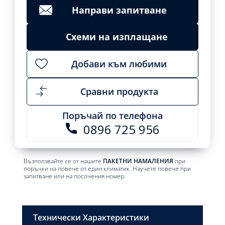
Направи запитване
Схеми на изплащане
Добави към любими
Сравни продукта
Поръчай по телефона
0896 725 956
Възползвайте се от нашите
ПАКЕТНИ НАМАЛЕНИЯ
при
поръчки на повече от един климатик. Научете повече при
запитване или на посочения номер.
Технически Характеристики