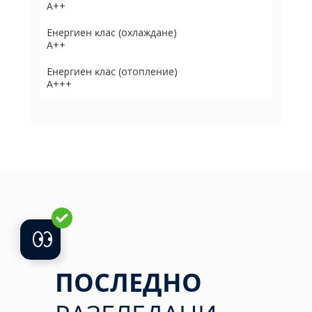
А++
Eнepгиeн ĸлac (oxлaждaнe)
А++
Eнepгиeн ĸлac (oтoплeниe)
А+++
ПОСЛЕДНО