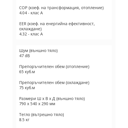
COP (коеф. на трансформация, отопление)
4.04 - клас А
EER (коеф. на енергийна ефективност,
охлаждане)
4.32 - клас А
Шум (външно тяло)
47 dB
Препоръчителен обем (отопление)
65 куб.м
Препоръчителен обем (охлаждане)
75 куб.м
Размери Ш х В х Д (външно тяло)
790 x 540 x 290 мм
Тегло (вътрешно тяло)
8.5 кг