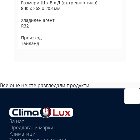
Размери Ш х В х Д (вътрешно тяло)
840 x 268 x 203 мм
Хладилен агент
R32
Произход
Тайланд
Все още не сте разгледали продукти.
Избрано
външно
тяло:
Избрани
вътрешни
За нас
тела:
Предлагани марки
Избрано
Климатици
тяло:
Термопомпени системи