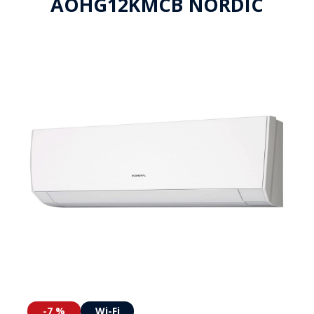
AOHG12KMCB NORDIC
-7 %
Wi-Fi