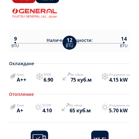
9
14
12
Налични
мощности:
BTU
BTU
BTU
Охлаждане
Клас
SEER
За обем
Отдаване на
A++
6.90
75 куб.м
4.15 kW
Отопление
Клас
SCOP
За обем
Отдаване на
A+
4.10
65 куб.м
5.70 kW