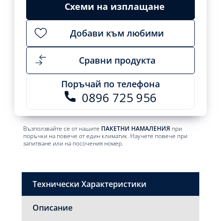
cart
Схеми на изплащане
2239,99
2079,01
лв..
лв..
Добави към любими
Сравни продукта
Поръчай по телефона
0896 725 956
Възползвайте се от нашите
ПАКЕТНИ НАМАЛЕНИЯ
при
поръчки на повече от един климатик. Научете повече при
запитване или на посочения номер.
Технически Характеристики
Описание