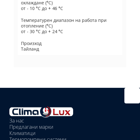
охлаждане (°C)
от - 10 °C до + 46 °C
Температурен диапазон на работа при
отопление (°C)
от - 30 °C до + 24 °C
Произход
Тайланд
Избрано
външно
тяло:
Избрани
вътрешни
За нас
тела:
Предлагани марки
Избрано
Климатици
тяло:
Термопомпени системи