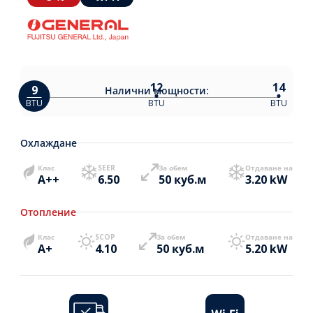
12
14
9
Налични
мощности:
BTU
BTU
BTU
Охлаждане
Клас
SEER
За обем
Отдаване на
A++
6.50
50 куб.м
3.20 kW
Отопление
Клас
SCOP
За обем
Отдаване на
A+
4.10
50 куб.м
5.20 kW