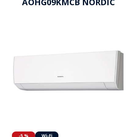
AOHG09KMCB NORDIC
-5 %
Wi-Fi