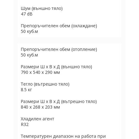
Шум (външно тяло)
47 dB
Препоръчителен обем (охлаждане)
50 куб.м
Препоръчителен обем (отопление)
50 куб.м
Размери Ш х В х Д (външно тяло)
790 x 540 x 290 мм
Тегло (вътрешно тяло)
8.5 кг
Размери Ш х В х Д (вътрешно тяло)
840 x 268 x 203 мм
Хладилен агент
R32
Температурен диапазон на работа при