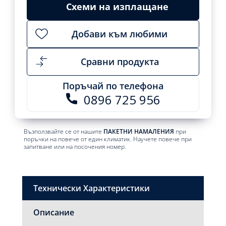
cart
Схеми на изплащане
1879,01
1789,00
лв..
лв..
Добави към любими
Сравни продукта
Поръчай по телефона
0896 725 956
Възползвайте се от нашите
ПАКЕТНИ НАМАЛЕНИЯ
при
поръчки на повече от един климатик. Научете повече при
запитване или на посочения номер.
Технически Характеристики
Описание