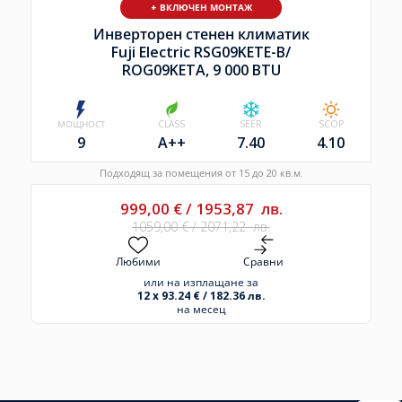
+ ВКЛЮЧЕН МОНТАЖ
Инверторен стенен климатик
Fuji Electric RSG09KETE-B/
ROG09KETA, 9 000 BTU
МОЩНОСТ
CLASS
SEER
SCOP
9
A++
7.40
4.10
Подходящ за помещения от 15 до 20 кв.м.
999,00
€
/
1953,87
лв.
1059,00
€
/
2071,22
лв.
Любими
Сравни
или на изплащане за
12 x 93.24 € / 182.36 лв.
на месец