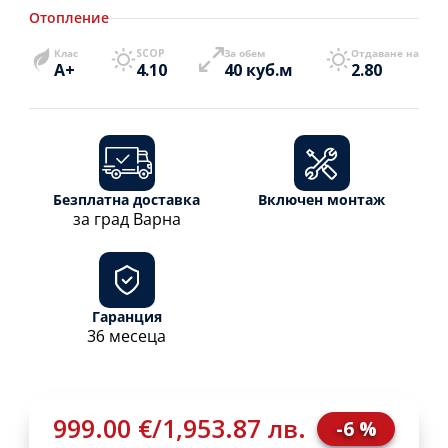
Отопление
Клас
SCOP
За обем
Отдаване на
A+
4.10
40 куб.м
2.80
Безплатна доставка
Включен монтаж
за град Варна
Гаранция
36 месеца
999.00 €
/
1,953.87 лв.
-6 %