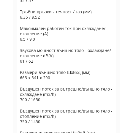
55 / 57
Тръбни връзки - течност / газ (мм)
6.35 / 9.52
Максимален работен ток при охлаждане/
отопление (A)
6.5 / 9.0
Звукова мощност външно тяло - охлаждане/
отопление dB(A)
61 / 62
Размери външно тяло ШxВxД (мм)
663 x 541 x 290
Въздушен поток за вътрешно/външно тяло -
охлаждане (m3/h)
700 / 1650
Въздушен поток за вътрешно/външно тяло -
отопление (m3/h)
750 / 1450
Размери вътрешно тяло ШxВxД (мм)