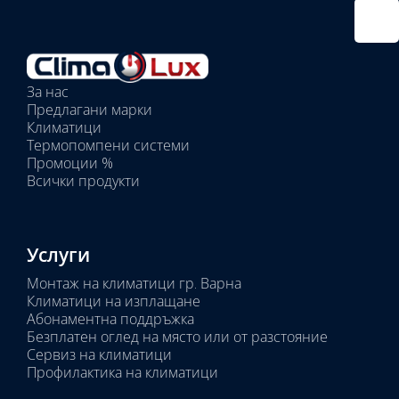
Избрано
външно
тяло:
Избрани
вътрешни
За нас
тела:
Предлагани марки
Избрано
Климатици
тяло:
Термопомпени системи
Промоции %
Всички продукти
Услуги
Монтаж на климатици гр. Варна
Климатици на изплащане
Абонаментна поддръжка
Безплатен оглед на място или от разстояние
Сервиз на климатици
Профилактика на климатици