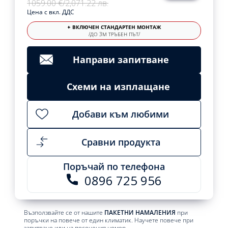
1059.00 €
/
2,071.22 лв.
Цена с вкл. ДДС
+ ВКЛЮЧЕН СТАНДАРТЕН МОНТАЖ
/ДО 3М ТРЪБЕН ПЪТ/
Направи запитване
Схеми на изплащане
Добави към любими
Сравни продукта
Поръчай по телефона
0896 725 956
Възползвайте се от нашите
ПАКЕТНИ НАМАЛЕНИЯ
при
поръчки на повече от един климатик. Научете повече при
запитване или на посочения номер.