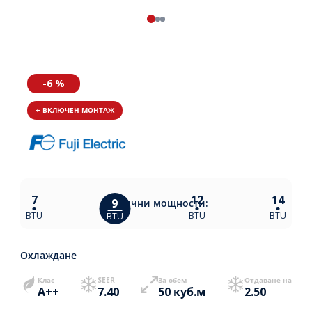
-6 %
+ ВКЛЮЧЕН МОНТАЖ
7
12
14
9
Налични
мощности:
BTU
BTU
BTU
BTU
Охлаждане
Клас
SEER
За обем
Отдаване на
A++
7.40
50 куб.м
2.50