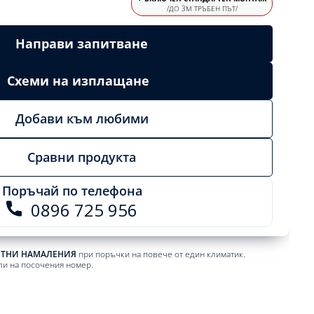
/ДО 3М ТРЪБЕН ПЪТ/
Направи запитване
Схеми на изплащане
Добави към любими
Сравни продукта
Поръчай по телефона
0896 725 956
ЕТНИ НАМАЛЕНИЯ
при поръчки на повече от един климатик.
ли на посочения номер.