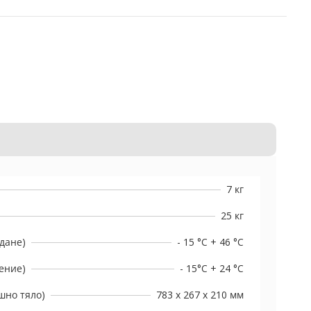
7 кг
25 кг
дане)
- 15 °C + 46 °C
ение)
- 15°C + 24 °C
шно тяло)
783 х 267 х 210 мм