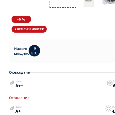
-6 %
+ ВКЛЮЧЕН МОНТАЖ
9
Налични
мощности:
BTU
Охлаждане
Клас
S
A++
6
Отопление
Клас
S
A+
4