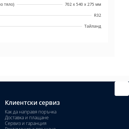
о тяло)
702 х 540 х 275 мм
R32
Тайланд
Клиентски сервиз
Как да направя поръчка
Доставка и плащане
Сервиз и гаранция