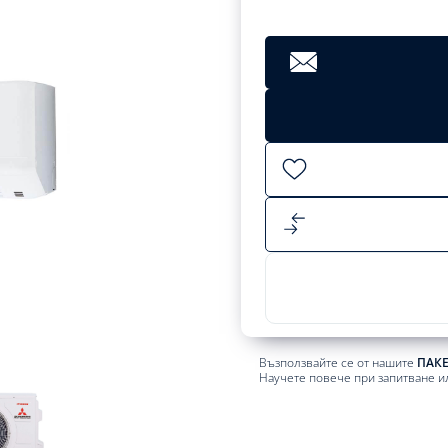
Възползвайте се от нашите
ПАК
Научете повече при запитване и