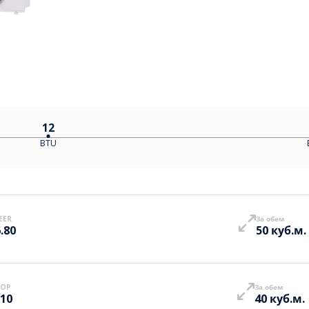
12
BTU
EER
За обем
.80
50 куб.м.
COP
За обем
.10
40 куб.м.