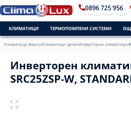
0896 725 956
Събота / 10:00 - 14:00
КЛИМАТИЦИ
ТЕРМОПОМПЕНИ СИСТЕМИ
ОЩ
Климатици Варна
/
Климатици Цени
/
Инверторни климатици
/
И
Инверторен климатик
SRC25ZSP-W, STANDARD