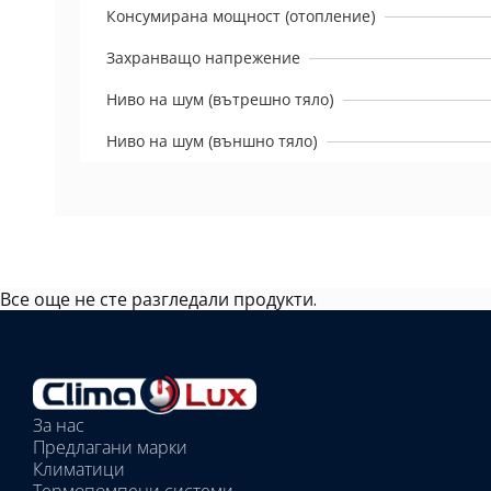
Консумирана мощност (отопление)
Захранващо напрежение
Ниво на шум (вътрешно тяло)
Ниво на шум (външно тяло)
Все още не сте разгледали продукти.
Избрано
външно
тяло:
Избрани
вътрешни
За нас
тела:
Предлагани марки
Избрано
Климатици
тяло: