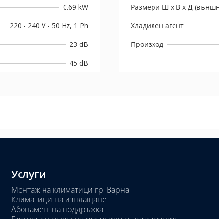
0.69 kW
Размери Ш х В х Д (външн
220 - 240 V - 50 Hz, 1 Ph
Хладилен агент
23 dB
Произход
45 dB
Услуги
Монтаж на климатици гр. Варна
Климатици на изплащане
Абонаментна поддръжка