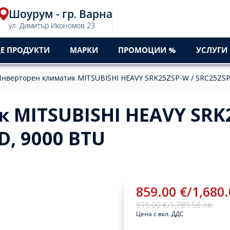
Шоурум - гр. Варна
ул. Димитър Икономов 23
Е ПРОДУКТИ
МАРКИ
ПРОМОЦИИ %
УСЛУГИ
нверторен климатик MITSUBISHI HEAVY SRK25ZSP-W / SRC25ZS
 MITSUBISHI HEAVY SRK2
, 9000 BTU
859.00 €
/
1,680.
915.00 €
/
1,789.58 лв.
Цена с вкл. ДДС