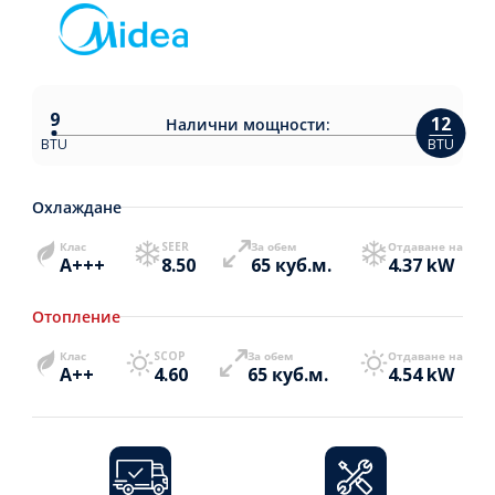
9
12
Налични
мощности:
BTU
BTU
Охлаждане
Клас
SEER
За обем
Отдаване на
A+++
8.50
65 куб.м.
4.37 kW
Отопление
Клас
SCOP
За обем
Отдаване на
A++
4.60
65 куб.м.
4.54 kW