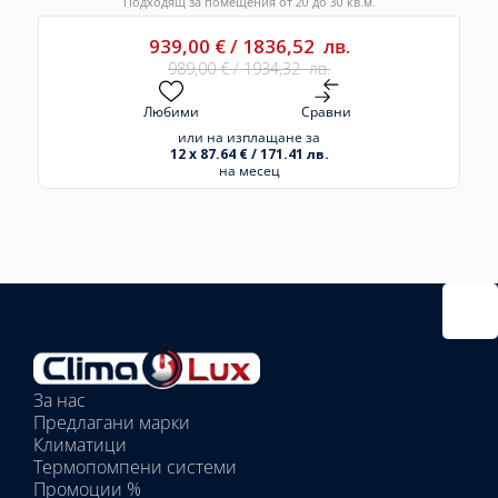
Подходящ за помещения от 20 до 30 кв.м.
939,00
€
/
1836,52
лв.
989,00
€
/
1934,32
лв.
Любими
Сравни
или на изплащане за
12 x 87.64 € / 171.41 лв.
на месец
Избрано
външно
тяло:
Избрани
вътрешни
За нас
тела:
Предлагани марки
Избрано
Климатици
тяло:
Термопомпени системи
Промоции %