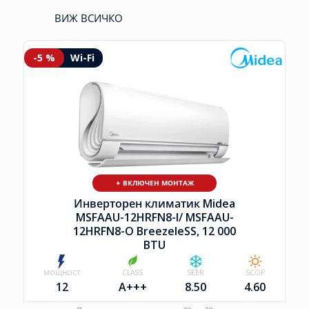
ВИЖ ВСИЧКО
-5 %
Wi-Fi
+ ВКЛЮЧЕН МОНТАЖ
Инверторен климатик Midea
MSFAAU-12HRFN8-I/
MSFAAU-
12HRFN8-O BreezeleSS, 12 000
BTU
МОЩНОСТ
CLASS
SEER
SCOP
12
A+++
8.50
4.60