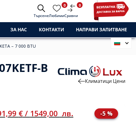
0
0
Търсене
Любими
Сравни
ЗА НАС
КОНТАКТИ
НАПРАВИ ЗАПИТВАНЕ
KETA – 7 000 BTU
07KETF-B
Климатици Цени
91,99
€
/
1549,00
лв.
-5 %