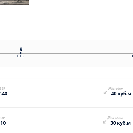
9
BTU
EER
За обем
7.40
40 куб.м
COP
За обем
.10
30 куб.м