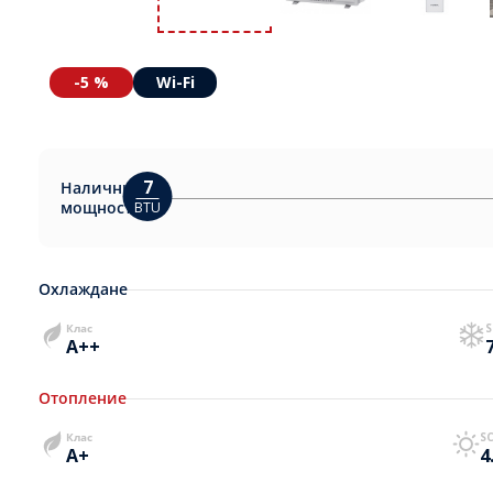
-5 %
Wi-Fi
7
Налични
мощности:
BTU
Охлаждане
Клас
S
A++
Отопление
Клас
S
A+
4