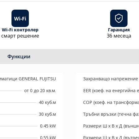
Wi-Fi контролер
Гаранция
смарт решение
36 месеца
Функции
иматици GENERAL FUJITSU
Захранващо напрежение
от 0 до 20 кв.м.
EER (коеф. на енергийна 
40 куб.м
COP (коеф. на трансформ
30 куб.м
Тръбни връзки (течна фаз
0.45 kW
Размери Ш х В х Д (външн
0.55 kW
Размери Ш х В х Д (вътре