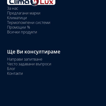
Избрани
вътрешни
За нас
тела:
Предлагани марки
Избрано
Климатици
тяло:
Термопомпени системи
Промоции %
Всички продукти
Ще Ви консултираме
Направи запитване
Често задавани въпроси
Блог
Контакти