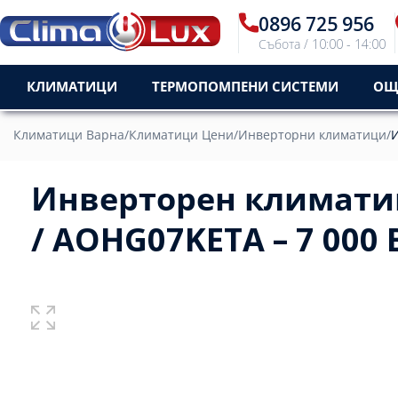
0896 725 956
Събота / 10:00 - 14:00
КЛИМАТИЦИ
ТЕРМОПОМПЕНИ СИСТЕМИ
ОЩ
Климатици Варна
/
Климатици Цени
/
Инверторни климатици
/
И
Инверторен климатик
/ AOHG07KETA – 7 000 