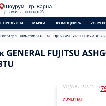
Шоурум - гр. Варна
ул. Димитър Икономов 23
Е ПРОДУКТИ
МАРКИ
ПРОМОЦИИ %
УСЛУГИ
нверторен климатик GENERAL FUJITSU ASHG07KETF-B / AOHG07
 GENERAL FUJITSU ASHG
BTU
Original
Current
832,89
€
/
1628,99
лв.
7
price
price
was:
is:
ИЗЧЕРПАН
832,89 €
791,99 €
/
/