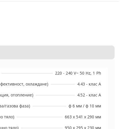
220 - 240 V~ 50 Hz, 1 Ph
ефективност, охлаждане)
4.43 - клас А
ация, отопление)
4.52 - клас А
а/газова фаза)
ф 6 мм / ф 10 мм
о тяло)
663 х 541 х 290 мм
шно тяло)
950 x 295 x 230 мм