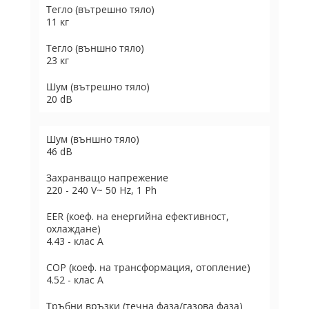
Тегло (вътрешно тяло)
11 кг
Тегло (външно тяло)
23 кг
Шум (вътрешно тяло)
20 dB
Шум (външно тяло)
46 dB
Захранващо напрежение
220 - 240 V~ 50 Hz, 1 Ph
EER (коеф. на енергийна ефективност,
охлаждане)
4.43 - клас А
COP (коеф. на трансформация, отопление)
4.52 - клас А
Тръбни връзки (течна фаза/газова фаза)