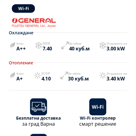
Wi-Fi
Охлаждане
Клас
SEER
За обем
Отдаване на
A++
7.40
40 куб.м
3.00 kW
Отопление
Клас
SCOP
За обем
Отдаване на
A+
4.10
30 куб.м
3.40 kW
Безплатна доставка
Wi-Fi контролер
за град Варна
смарт решение