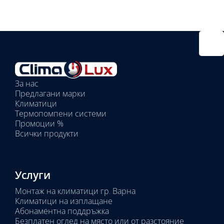
Избрано
външно
тяло:
Избрани
вътрешни
За нас
тела:
Предлагани марки
Избрано
Климатици
тяло:
Термопомпени системи
Промоции %
Всички продукти
Услуги
Монтаж на климатици гр. Варна
Климатици на изплащане
Абонаментна поддръжка
Безплатен оглед на място или от разстояние