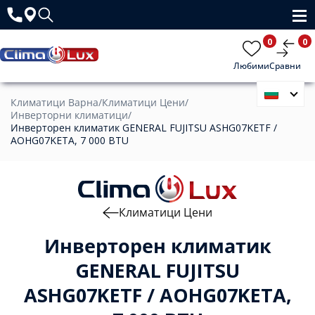
0
0
Любими
Сравни
Климатици Варна
/
Климатици Цени
/
Инверторни климатици
/
Инверторен климатик GENERAL FUJITSU ASHG07KETF /
AOHG07KETA, 7 000 BTU
Климатици Цени
Инверторен климатик
GENERAL FUJITSU
ASHG07KETF / AOHG07KETA,