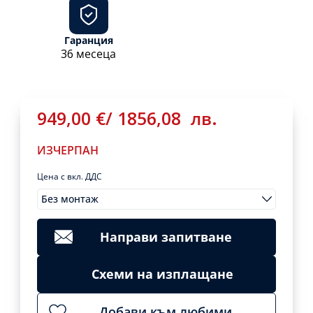
Гаранция
36 месеца
949,00
€
/
1856,08
лв.
ИЗЧЕРПАН
Цена с вкл. ДДС
Без монтаж
Монтажи
949,00
€
/
Clear
1856,08
лв.
Направи запитване
ИЗЧЕРПАН
Схеми на изплащане
Add
to
Добави към любими
cart