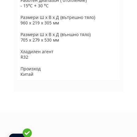
Работен диапазон ( отопление)
- 15°C + 30 °C
Размери Ш х В х Д (вътрешно тяло)
960 х 219 х 305 мм
Размери Ш х В х Д (външно тяло)
705 х 279 х 530 мм
Хладилен агент
R32
Произход
Китай