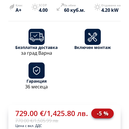
Клас
SCOP
За обем
Отдаване на
A+
4.00
60 куб.м.
4.20 kW
Безплатна доставка
Включен монтаж
за град Варна
Гаранция
36 месеца
729.00 €
/
1,425.80 лв.
-5 %
770.00 €
/
1,505.99 лв.
Цена с вкл. ДДС