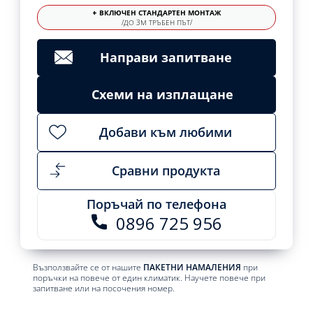
+ ВКЛЮЧЕН СТАНДАРТЕН МОНТАЖ
/ДО 3М ТРЪБЕН ПЪТ/
Направи запитване
Схеми на изплащане
Добави към любими
Сравни продукта
Поръчай по телефона
0896 725 956
Възползвайте се от нашите
ПАКЕТНИ НАМАЛЕНИЯ
при
поръчки на повече от един климатик. Научете повече при
запитване или на посочения номер.