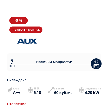
-5 %
+ ВКЛЮЧЕН МОНТАЖ
9
12
Налични
мощности:
BTU
BTU
Охлаждане
Клас
SEER
За обем
Отдаване на
A++
6.10
60 куб.м.
4.20 kW
Отопление