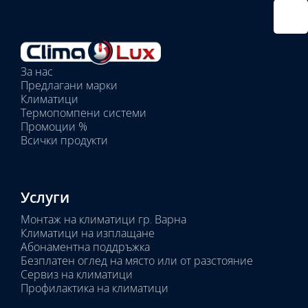
Избрано
външно
тяло:
Избрани
вътрешни
За нас
тела:
Предлагани марки
Избрано
Климатици
тяло:
Термопомпени системи
Промоции %
Всички продукти
Услуги
Монтаж на климатици гр. Варна
Климатици на изплащане
Абонаментна поддръжка
Безплатен оглед на място или от разстояние
Сервиз на климатици
Профилактика на климатици