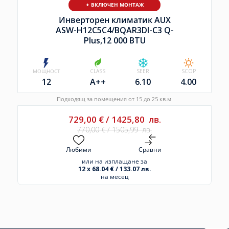
+ ВКЛЮЧЕН МОНТАЖ
Инверторен климатик AUX
ASW-H12C5C4/
BQAR3DI-C3 Q-
Plus,12 000 BTU
МОЩНОСТ
CLASS
SEER
SCOP
12
A++
6.10
4.00
Подходящ за помещения от 15 до 25 кв.м.
729,00
€
/
1425,80
лв.
770,00
€
/
1505,99
лв.
Любими
Сравни
или на изплащане за
12 x 68.04 € / 133.07 лв.
на месец