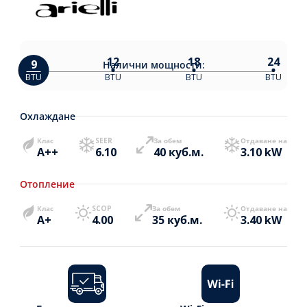
12
18
24
9
Налични
мощности:
BTU
BTU
BTU
BTU
Охлаждане
Клас
SEER
За обем
Отдаване на
A++
6.10
40 куб.м.
3.10 kW
Отопление
Клас
SCOP
За обем
Отдаване на
A+
4.00
35 куб.м.
3.40 kW