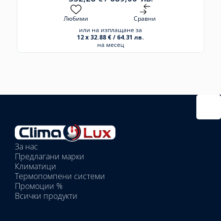
Любими
Сравни
или на изплащане за
12 x 32.88 € / 64.31 лв.
на месец
Избрано
външно
тяло:
Избрани
вътрешни
За нас
тела:
Предлагани марки
Избрано
Климатици
тяло:
Термопомпени системи
Промоции %
Всички продукти