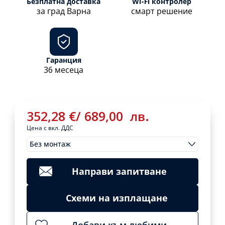
Безплатна доставка
Wi-Fi контролер
за град Варна
смарт решение
Гаранция
36 месеца
352,28
€
/
689,00
лв.
Цена с вкл. ДДС
Без монтаж
Монтажи
352,28
€
/
Clear
689,00
лв.
Направи запитване
Инверторен
климатик
Add
Схеми на изплащане
ARIELLI
to
cart
ASW-
H09B4
Добави към любими