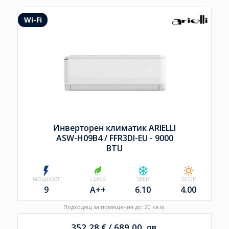
Wi-Fi
Инверторен климатик ARIELLI
ASW-H09B4 /
FFR3DI-EU - 9000
BTU
МОЩНОСТ
CLASS
SEER
SCOP
9
A++
6.10
4.00
Подходящ за помещения до: 20 кв.м.
352,28
€
/
689,00
лв.