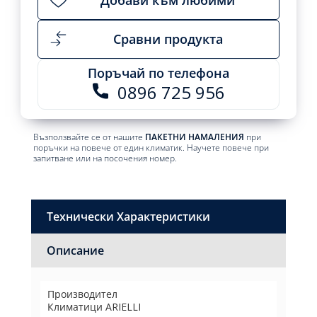
/
FFR3DI-
EU
Сравни продукта
-
9000
Поръчай по телефона
BTU
0896 725 956
quantity
Възползвайте се от нашите
ПАКЕТНИ НАМАЛЕНИЯ
при
поръчки на повече от един климатик. Научете повече при
запитване или на посочения номер.
Технически Характеристики
Описание
Производител
Климатици ARIELLI