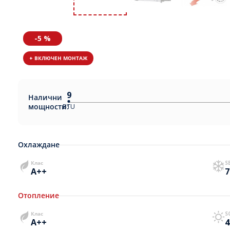
-5 %
+ ВКЛЮЧЕН МОНТАЖ
9
Налични
мощности:
BTU
Охлаждане
Клас
S
A++
7
Отопление
Клас
S
A++
4