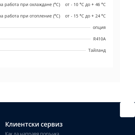
а работа при охлаждане (°C)
от - 10 °C до + 46 °C
а работа при отопление (°C)
от - 15 °C до + 24 °C
опция
R410A
Тайланд
Клиентски сервиз
Как да направя поръчка