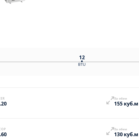
12
BTU
EER
За обем
.20
155 куб.м
COP
За обем
.60
130 куб.м