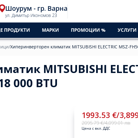
Шоурум - гр. Варна
0
ул. Димитър Икономов 23
Е ПРОДУКТИ
МАРКИ
ПРОМОЦИИ %
УСЛУГИ
тици
/
Хиперинверторен климатик MITSUBISHI ELECTRIC MSZ-FH50
матик MITSUBISHI ELECT
18 000 BTU
1993.53 €
/
3,899
2095.79 €
/
4,099.01 лв.
Цена с вкл. ДДС