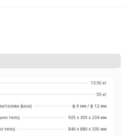
13.50 кг
55 кг
а/газова фаза)
ф 6 мм / ф 12 мм
шно тяло)
925 x 305 x 234 мм
о тяло)
840 x 880 x 330 мм