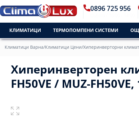
0896 725 956
Пон - Пет / 09:30 - 18:3
КЛИМАТИЦИ
ТЕРМОПОМПЕНИ СИСТЕМИ
ОЩ
Климатици Варна
/
Климатици Цени
/
Хиперинверторни клима
Хиперинверторен кли
FH50VE / MUZ-FH50VE, 