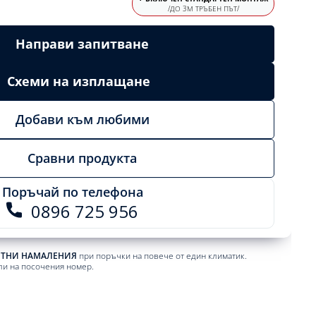
/ДО 3М ТРЪБЕН ПЪТ/
Направи запитване
Схеми на изплащане
Добави към любими
Сравни продукта
Поръчай по телефона
0896 725 956
ЕТНИ НАМАЛЕНИЯ
при поръчки на повече от един климатик.
ли на посочения номер.