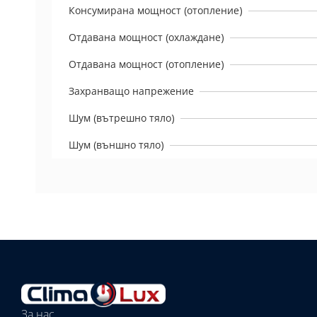
Консумирана мощност (отопление)
Отдавана мощност (охлаждане)
Отдавана мощност (отопление)
Захранващо напрежение
Шум (вътрешно тяло)
Шум (външно тяло)
Избрано
външно
тяло:
Избрани
вътрешни
За нас