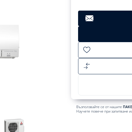
Възползвайте се от нашите
ПАК
Научете повече при запитване и