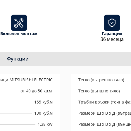
Включен монтаж
Гаранция
36 месеца
Функции
ици MITSUBISHI ELECTRIC
Тегло (вътрешно тяло)
от 40 до 50 кв.м.
Тегло (външно тяло)
155 куб.м
Тръбни връзки (течна фаз
130 куб.м
Размери Ш х В х Д (вътре
1.38 kW
Размери Ш х В х Д (външн