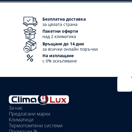
Безплатна доставка
за цялата страна
Пакетни оферти
над 2 климатика
Връщане до 14 дни
за всички онлайн поръчки
На изплащане
с 0% оскъпяване
За нас
Предлагани марки
Климатици
Термопомпени системи
Промоции %