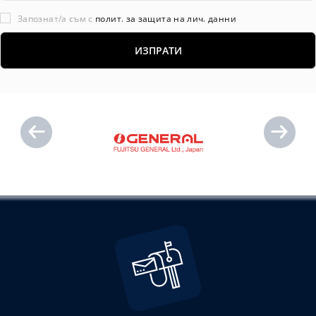
Запознат/а съм с
полит. за защита на лич. данни