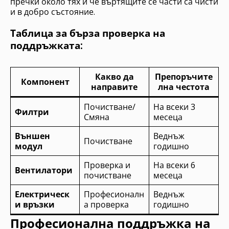
пречки около тях и че въртящите се части са чисти
и в добро състояние.
Таблица за бърза проверка на
поддръжката:
Какво да
Препоръчите
Компонент
направите
лна честота
Почистване/
На всеки 3
Филтри
Смяна
месеца
Външен
Веднъж
Почистване
модул
годишно
Проверка и
На всеки 6
Вентилатори
почистване
месеца
Електрическ
Професионалн
Веднъж
и връзки
а проверка
годишно
Професионална поддръжка на