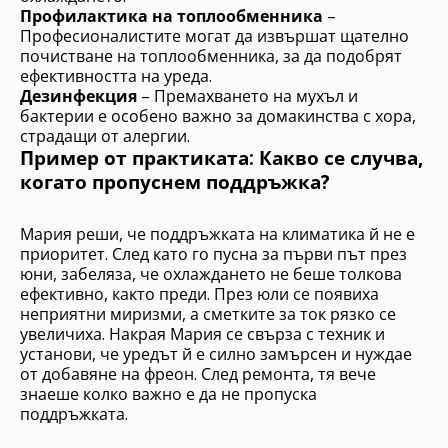
Профилактика на топлообменника
–
Професионалистите могат да извършат щателно
почистване на топлообменника, за да подобрят
ефективността на уреда.
Дезинфекция
– Премахването на мухъл и
бактерии е особено важно за домакинства с хора,
страдащи от алергии.
Пример от практиката: Какво се случва,
когато пропуснем поддръжка?
Мария реши, че поддръжката на климатика й не е
приоритет. След като го пусна за първи път през
юни, забеляза, че охлаждането не беше толкова
ефективно, както преди. През юли се появиха
неприятни миризми, а сметките за ток рязко се
увеличиха. Накрая Мария се свърза с техник и
установи, че уредът й е силно замърсен и нуждае
от добавяне на фреон. След ремонта, тя вече
знаеше колко важно е да не пропуска
поддръжката.