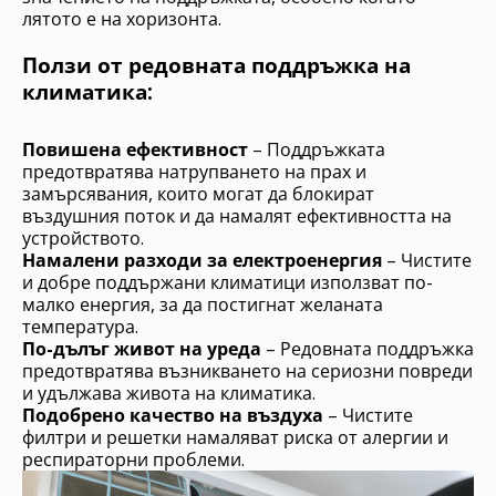
лятото е на хоризонта.
Ползи от редовната поддръжка на
климатика:
Повишена ефективност
– Поддръжката
предотвратява натрупването на прах и
замърсявания, които могат да блокират
въздушния поток и да намалят ефективността на
устройството.
Намалени разходи за електроенергия
– Чистите
и добре поддържани климатици използват по-
малко енергия, за да постигнат желаната
температура.
По-дълъг живот на уреда
– Редовната поддръжка
предотвратява възникването на сериозни повреди
и удължава живота на климатика.
Подобрено качество на въздуха
– Чистите
филтри и решетки намаляват риска от алергии и
респираторни проблеми.