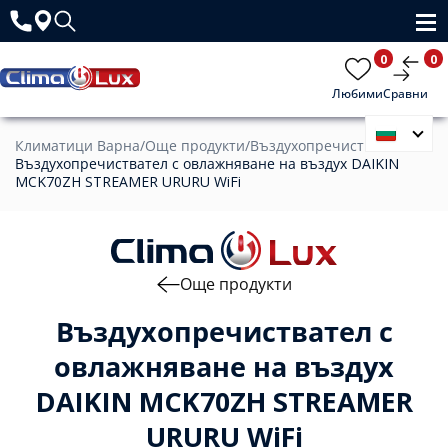
0
0
Любими
Сравни
Климатици Варна
/
Още продукти
/
Въздухопречистватели
/
Въздухопречиствател с овлажняване на въздух DAIKIN
MCK70ZH STREAMER URURU WiFi
Още продукти
Въздухопречиствател с
овлажняване на въздух
DAIKIN MCK70ZH STREAMER
URURU WiFi