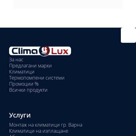
Избрано
външно
тяло:
Избрани
вътрешни
За нас
тела:
Предлагани марки
Избрано
Климатици
тяло:
Термопомпени системи
Промоции %
Всички продукти
Услуги
Монтаж на климатици гр. Варна
Климатици на изплащане