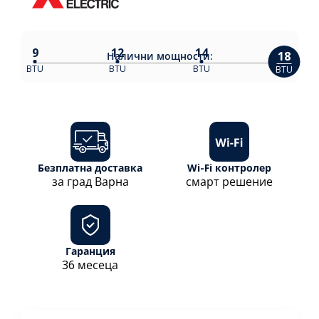
9
12
14
18
Налични
мощности:
BTU
BTU
BTU
BTU
Безплатна доставка
Wi-Fi контролер
за град Варна
смарт решение
Гаранция
36 месеца