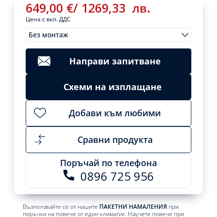
649,00
€
/
1269,33
лв.
Цена с вкл. ДДС
Без монтаж
Монтажи
649,00
€
/
Clear
1269,33
лв.
Направи запитване
Вътрешно
тяло
Add
Схеми на изплащане
за
to
cart
мултисплит
Mitsubishi
Добави към любими
Electric
MSZ-
AY50VGKP
Сравни продукта
Plasma
Quad
Поръчай по телефона
Plus
0896 725 956
quantity
Възползвайте се от нашите
ПАКЕТНИ НАМАЛЕНИЯ
при
поръчки на повече от един климатик. Научете повече при