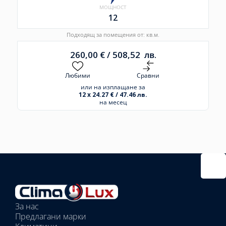
МОЩНОСТ
12
Подходящ за помещения от: кв.м.
260,00
€
/
508,52
лв.
Любими
Сравни
или на изплащане за
12 x 24.27 € / 47.46 лв.
на месец
Избрано
външно
тяло:
Избрани
вътрешни
За нас
тела:
Предлагани марки
Избрано