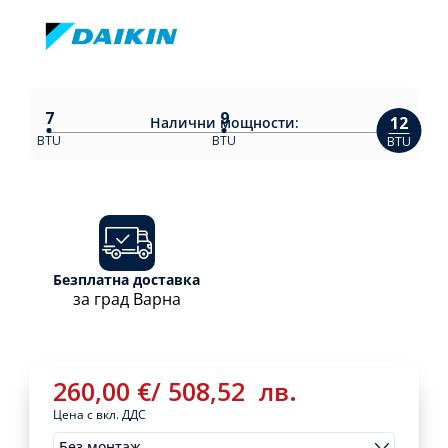
7
9
12
Налични
мощности:
BTU
BTU
BTU
Безплатна доставка
за град Варна
260,00
€
/
508,52
лв.
Цена с вкл. ДДС
Без монтаж