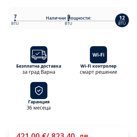
7
9
12
Налични
мощности:
BTU
BTU
BTU
Безплатна доставка
Wi-Fi контролер
за град Варна
смарт решение
Гаранция
36 месеца
421,00
€
/
823,40
лв.