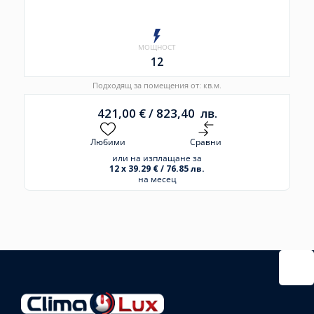
МОЩНОСТ
12
Подходящ за помещения от: кв.м.
421,00
€
/
823,40
лв.
Любими
Сравни
или на изплащане за
12 x 39.29 € / 76.85 лв.
на месец
Избрано
външно
тяло:
Избрани
вътрешни