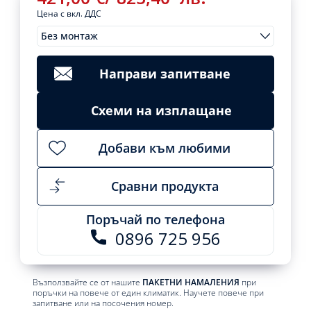
Цена с вкл. ДДС
Без монтаж
Монтажи
421,00
€
/
Clear
823,40
лв.
Направи запитване
Add
to
cart
Схеми на изплащане
Добави към любими
Сравни продукта
Поръчай по телефона
0896 725 956
Възползвайте се от нашите
ПАКЕТНИ НАМАЛЕНИЯ
при
поръчки на повече от един климатик. Научете повече при
запитване или на посочения номер.