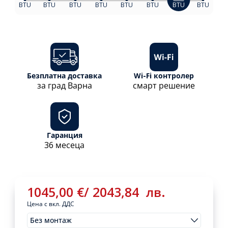
BTU
BTU
BTU
BTU
BTU
BTU
BTU
BTU
Безплатна доставка
Wi-Fi контролер
за град Варна
смарт решение
Гаранция
36 месеца
1045,00
€
/
2043,84
лв.
Цена с вкл. ДДС
Без монтаж
Монтажи
1045,00
€
/