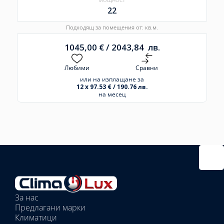
22
Подходящ за помещения от: кв.м.
1045,00
€
/
2043,84
лв.
Любими
Сравни
или на изплащане за
12 x 97.53 € / 190.76 лв.
на месец
Избрано
външно
тяло:
Избрани
вътрешни
За нас
тела:
Предлагани марки
Избрано
Климатици
тяло: