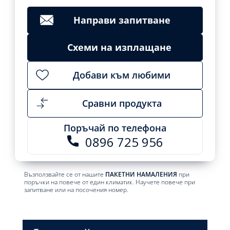
Clear
2043,84
лв.
Направи запитване
Add
to
cart
Схеми на изплащане
Добави към любими
Сравни продукта
Поръчай по телефона
0896 725 956
Възползвайте се от нашите
ПАКЕТНИ НАМАЛЕНИЯ
при
поръчки на повече от един климатик. Научете повече при
запитване или на посочения номер.