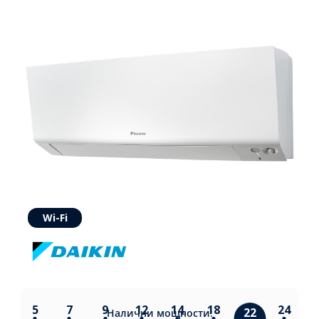
Wi-Fi
5
7
9
12
14
18
24
22
Налични
мощности: