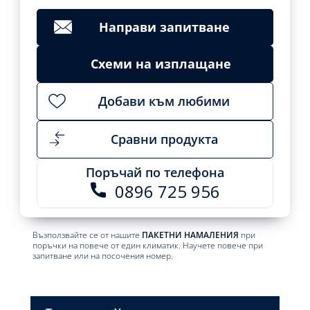
Clear
1549,02
лв.
Направи запитване
Add
to
cart
Схеми на изплащане
Добави към любими
Сравни продукта
Поръчай по телефона
0896 725 956
Възползвайте се от нашите
ПАКЕТНИ НАМАЛЕНИЯ
при
поръчки на повече от един климатик. Научете повече при
запитване или на посочения номер.