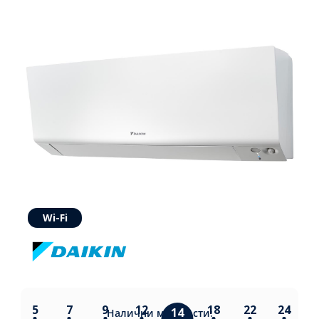
Wi-Fi
5
7
9
12
18
22
24
14
Налични
мощности: