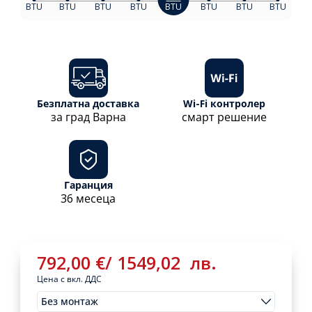
BTU
BTU
BTU
BTU
BTU
BTU
BTU
BTU
Безплатна доставка
Wi-Fi контролер
за град Варна
смарт решение
Гаранция
36 месеца
792,00
€
/
1549,02
лв.
Цена с вкл. ДДС
Без монтаж
Монтажи
792,00
€
/