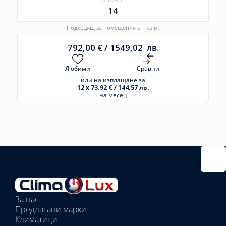
14
Подходящ за помещения от: кв.м.
792,00
€
/
1549,02
лв.
Любими
Сравни
или на изплащане за
12 x 73.92 € / 144.57 лв.
на месец
Избрано
външно
тяло:
Избрани
вътрешни
За нас
тела:
Предлагани марки
Избрано
Климатици
тяло: