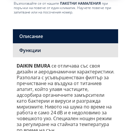
Възползвайте се от нашите
ПАКЕТНИ НАМАЛЕНИЯ
при
поръчки на повече от един климатик. Научете повече при
запитване или на посочения номер.
Описание
Функции
DAIKIN
EMURA
се отличава със своя
дизайн и аеродинамични характеристики.
Разполага с усъвършенстван филтър за
пречистване на въздуха от титаниев
апатит, който улавя частиците,
адсорбира органичните замърсители
като бактерии и вируси и разгражда
миризмите. Нивото на шума по време на
работа е само 24 dB и е недоловимо за
човешкото ухо. Специален нощен режим
за регулиране на стайната температура
по време на сън.