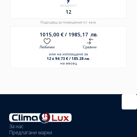
МОЩНОСТ
12
Подходящ за помещения от: кв.м.
1015,00
€
/
1985,17
лв.
Любими
Сравни
или на изплащане за
12 x 94.73 € / 185.28 лв.
на месец
Избрано
външно
тяло:
Избрани
вътрешни
За нас
тела:
Предлагани марки
Избрано