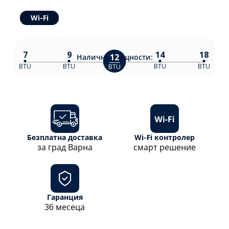
Wi-Fi
7
9
14
18
12
Налични
мощности:
BTU
BTU
BTU
BTU
BTU
Безплатна доставка
Wi-Fi контролер
за град Варна
смарт решение
Гаранция
36 месеца