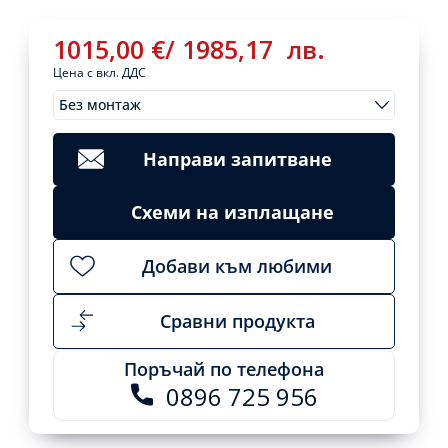
1015,00
€
/
1985,17
лв.
Цена с вкл. ДДС
Без монтаж
Монтажи
1015,00
€
/
Clear
1985,17
лв.
Направи запитване
Вътрешно
тяло
Add
Схеми на изплащане
за
to
cart
мултисплит
DAIKIN
Добави към любими
FTXJ35AW
Emura,
12
Сравни продукта
000
BTU
Поръчай по телефона
quantity
0896 725 956