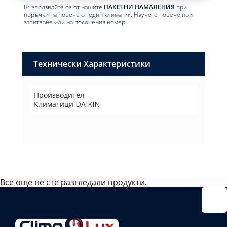
Възползвайте се от нашите
ПАКЕТНИ НАМАЛЕНИЯ
при
поръчки на повече от един климатик. Научете повече при
запитване или на посочения номер.
Технически Характеристики
Производител
Климатици DAIKIN
Все още не сте разгледали продукти.
Избрано
външно
тяло:
Избрани