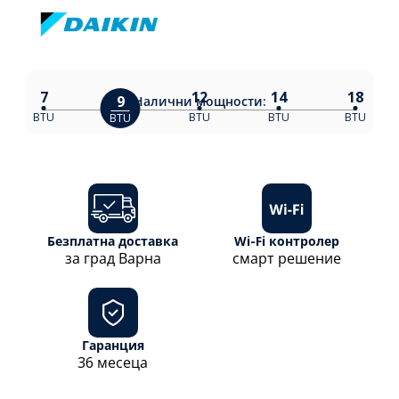
7
12
14
18
9
Налични
мощности:
BTU
BTU
BTU
BTU
BTU
Безплатна доставка
Wi-Fi контролер
за град Варна
смарт решение
Гаранция
36 месеца