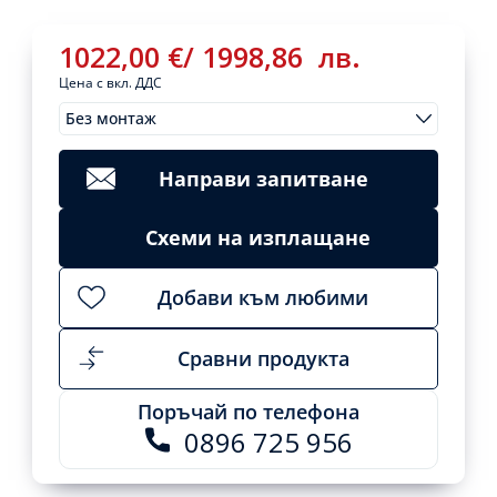
1022,00
€
/
1998,86
лв.
Цена с вкл. ДДС
Без монтаж
Монтажи
1022,00
€
/
Clear
1998,86
лв.
Направи запитване
Вътрешно
тяло
Add
Схеми на изплащане
за
to
cart
мултисплит
DAIKIN
Добави към любими
FTXJ25AB
Emura
Black,
Сравни продукта
9
000
Поръчай по телефона
BTU
0896 725 956
quantity