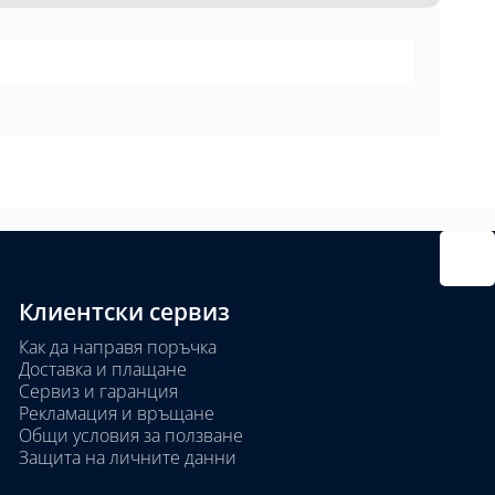
Клиентски сервиз
Как да направя поръчка
Доставка и плащане
Сервиз и гаранция
Рекламация и връщане
Общи условия за ползване
Защита на личните данни