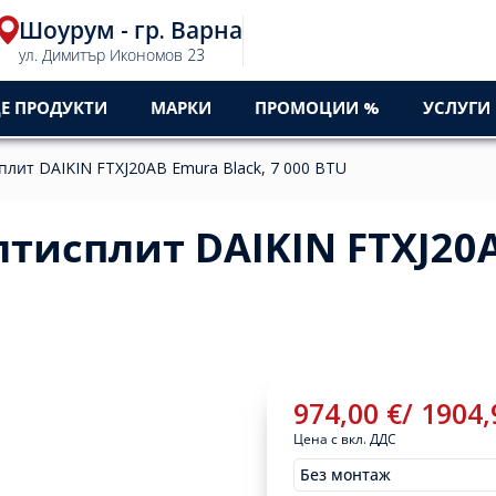
Шоурум - гр. Варна
ул. Димитър Икономов 23
Е ПРОДУКТИ
МАРКИ
ПРОМОЦИИ %
УСЛУГИ
лит DAIKIN FTXJ20AB Emura Black, 7 000 BTU
лтисплит DAIKIN FTXJ20
974,00
€
/
1904
Цена с вкл. ДДС
Без монтаж
Монтажи
974,00
€
/