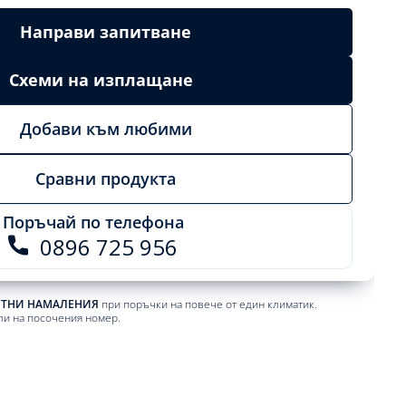
Направи запитване
Схеми на изплащане
Добави към любими
Сравни продукта
Поръчай по телефона
0896 725 956
ЕТНИ НАМАЛЕНИЯ
при поръчки на повече от един климатик.
ли на посочения номер.