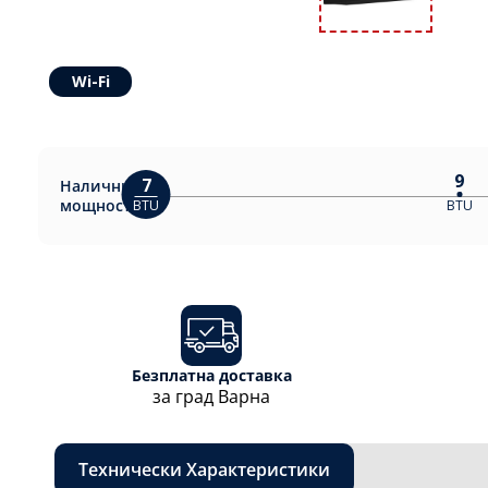
Wi-Fi
9
7
Налични
мощности:
BTU
BTU
Безплатна доставка
за град Варна
Технически Характеристики