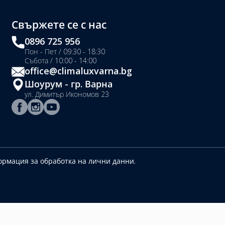
Свържете се с нас
0896 725 956
Пон - Пет / 09:30 - 18:30
Събота / 10:00 - 14:00
office@climaluxvarna.bg
Шоурум - гр. Варна
ул. Димитър Икономов 23
рмация за обработка на лични данни.