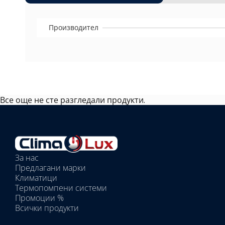
Производител
Все още не сте разгледали продукти.
Избрано
външно
тяло:
Избрани
вътрешни
За нас
тела:
Предлагани марки
Избрано
Климатици
тяло:
Термопомпени системи
Промоции %
Всички продукти