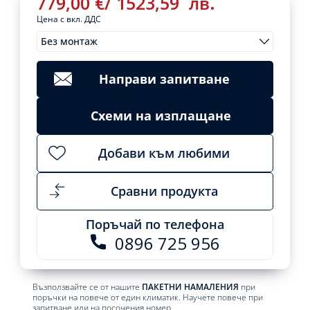
779,00
€
/
1523,59
лв.
Цена с вкл. ДДС
Без монтаж
Монтажи
779,00
€
/
Clear
1523,59
лв.
Направи запитване
Add
to
cart
Схеми на изплащане
Добави към любими
Сравни продукта
Поръчай по телефона
0896 725 956
Възползвайте се от нашите
ПАКЕТНИ НАМАЛЕНИЯ
при
поръчки на повече от един климатик. Научете повече при
запитване или на посочения номер.