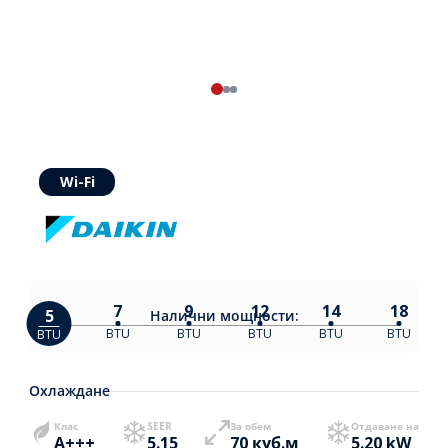
Wi-Fi
7
9
12
14
18
5
Налични
мощности:
BTU
BTU
BTU
BTU
BTU
BTU
Охлаждане
Клас
SEER
За обем
Отдаване на
A+++
5.15
70 куб.м
5.20 kW