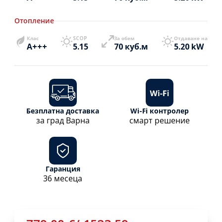
Отопление
Клас
SCOP
За обем
Отдаване на
A+++
5.15
70 куб.м
5.20 kW
Безплатна доставка
Wi-Fi контролер
за град Варна
смарт решение
Гаранция
36 месеца