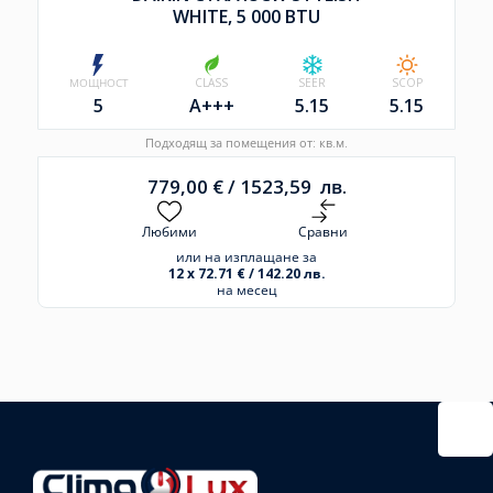
WHITE, 5 000 BTU
МОЩНОСТ
CLASS
SEER
SCOP
5
A+++
5.15
5.15
Подходящ за помещения от: кв.м.
779,00
€
/
1523,59
лв.
Любими
Сравни
или на изплащане за
12 x 72.71 € / 142.20 лв.
на месец
Избрано
външно
тяло:
Избрани