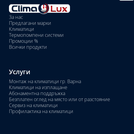
тяло:
Избрани
вътрешни
За нас
тела:
Предлагани марки
Избрано
Климатици
тяло:
Термопомпени системи
Промоции %
Всички продукти
Услуги
Монтаж на климатици гр. Варна
Климатици на изплащане
Абонаментна поддръжка
Безплатен оглед на място или от разстояние
Сервиз на климатици
Профилактика на климатици