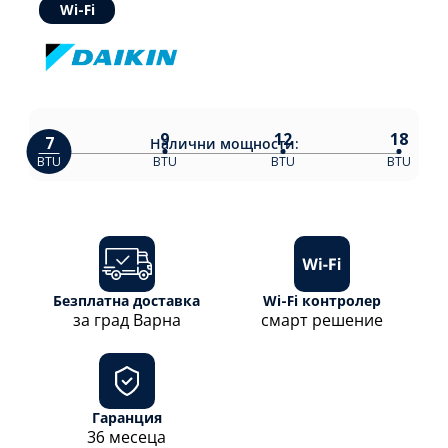
Wi-Fi
9
12
18
7
Налични
мощности:
BTU
BTU
BTU
BTU
Безплатна доставка
Wi-Fi контролер
за град Варна
смарт решение
Гаранция
36 месеца