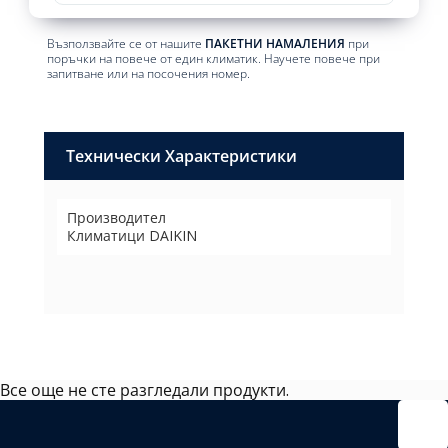
Възползвайте се от нашите
ПАКЕТНИ НАМАЛЕНИЯ
при
поръчки на повече от един климатик. Научете повече при
запитване или на посочения номер.
Технически Характеристики
Производител
Климатици DAIKIN
Все още не сте разгледали продукти.
Избрано
външно