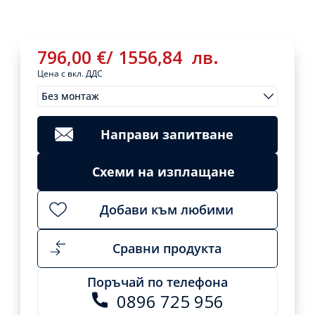
796,00
€
/
1556,84
лв.
Цена с вкл. ДДС
Без монтаж
Монтажи
796,00
€
/
Clear
1556,84
лв.
Направи запитване
Add
to
cart
Схеми на изплащане
Добави към любими
Сравни продукта
Поръчай по телефона
0896 725 956