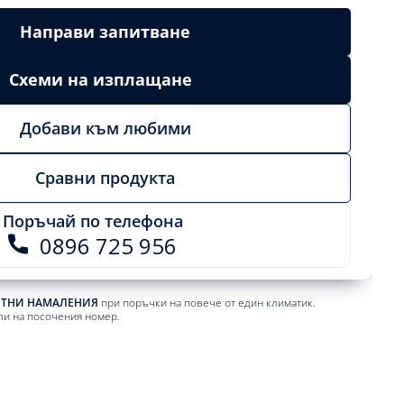
Направи запитване
Схеми на изплащане
Добави към любими
Сравни продукта
Поръчай по телефона
0896 725 956
ЕТНИ НАМАЛЕНИЯ
при поръчки на повече от един климатик.
ли на посочения номер.