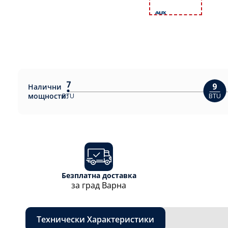
7
9
Налични
мощности:
BTU
BTU
Безплатна доставка
за град Варна
Технически Характеристики