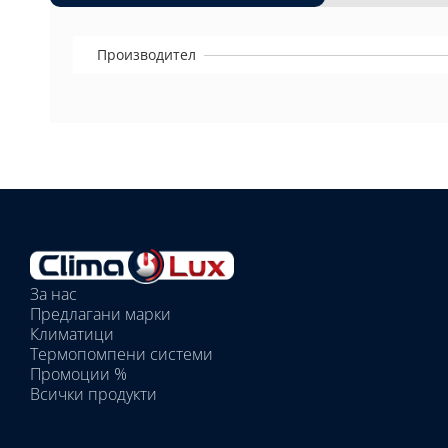
Производител
Избрано
външно
тяло:
Избрани
вътрешни
За нас
тела:
Предлагани марки
Избрано
Климатици
тяло:
Термопомпени системи
Промоции %
Всички продукти