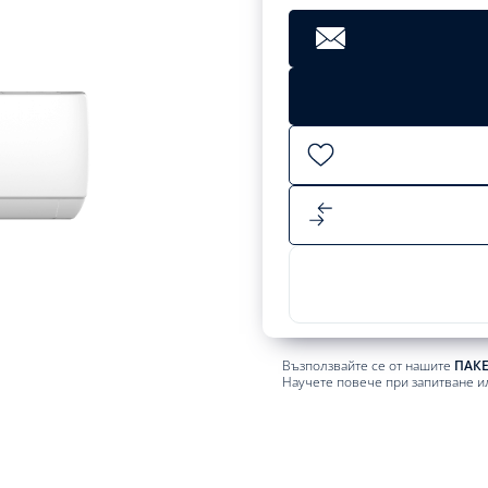
Clear
350,09
лв.
Add
to
cart
Възползвайте се от нашите
ПАК
Научете повече при запитване и