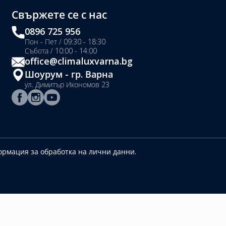
Свържете се с нас
0896 725 956
Пон - Пет / 09:30 - 18:30
Събота / 10:00 - 14:00
office@climaluxvarna.bg
Шоурум - гр. Варна
ул. Димитър Икономов 23
рмация за обработка на лични данни.