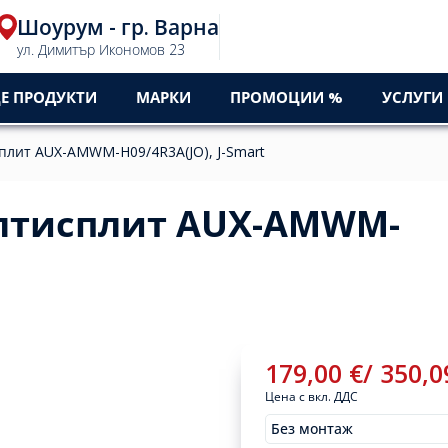
Шоурум - гр. Варна
ул. Димитър Икономов 23
Е ПРОДУКТИ
МАРКИ
ПРОМОЦИИ %
УСЛУГИ
плит AUX-AMWM-H09/4R3A(JO), J-Smart
ултисплит AUX-AMWM-
179,00
€
/
350,
Цена с вкл. ДДС
Без монтаж
Монтажи
179,00
€
/