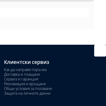
Клиентски сервиз
Как да направя поръчка
Доставка и плащане
Сервиз и гаранция
Рекламация и връщане
Общи условия за ползване
Защита на личните данни