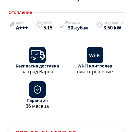
Отопление
Клас
SCOP
За обем
Отдаване на
A+++
5.15
30 куб.м
3.50 kW
Безплатна доставка
Wi-Fi контролер
за град Варна
смарт решение
Гаранция
36 месеца