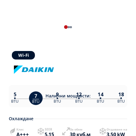
Wi-Fi
5
9
12
14
18
7
Налични
мощности:
BTU
BTU
BTU
BTU
BTU
BTU
Охлаждане
Клас
SEER
За обем
Отдаване на
A+++
5.15
30 куб.м
3.50 kW