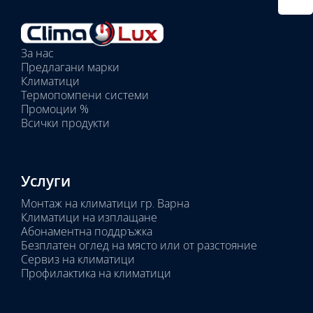
външно
тяло:
Избрани
вътрешни
За нас
тела:
Предлагани марки
Избрано
Климатици
тяло:
Термопомпени системи
Промоции %
Всички продукти
Услуги
Монтаж на климатици гр. Варна
Климатици на изплащане
Абонаментна поддръжка
Безплатен оглед на място или от разстояние
Сервиз на климатици
Профилактика на климатици