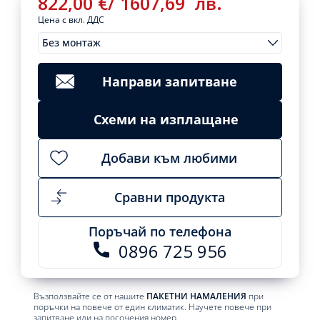
822,00
€
/
1607,69
лв.
Цена с вкл. ДДС
Без монтаж
Монтажи
822,00
€
/
Clear
1607,69
лв.
Направи запитване
Add
to
cart
Схеми на изплащане
Добави към любими
Сравни продукта
Поръчай по телефона
0896 725 956
Възползвайте се от нашите
ПАКЕТНИ НАМАЛЕНИЯ
при
поръчки на повече от един климатик. Научете повече при
запитване или на посочения номер.