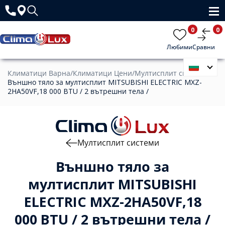
0
0
Любими
Сравни
Климатици Варна
/
Климатици Цени
/
Мултисплит системи
/
Външно тяло за мултисплит MITSUBISHI ELECTRIC MXZ-
2HA50VF,18 000 BTU / 2 вътрешни тела /
Мултисплит системи
Външно тяло за
мултисплит MITSUBISHI
ELECTRIC MXZ-2HA50VF,18
000 BTU / 2 вътрешни тела /