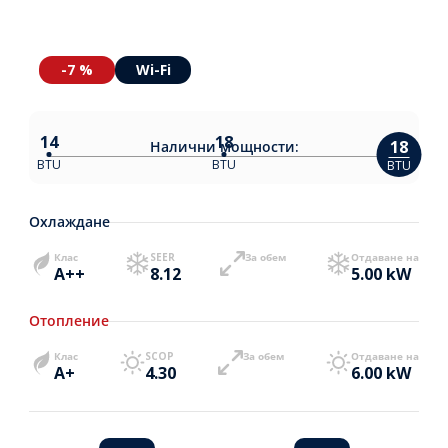
-7 %
Wi-Fi
14
18
18
Налични
мощности:
BTU
BTU
BTU
Охлаждане
Клас
SEER
За обем
Отдаване на
A++
8.12
5.00 kW
Отопление
Клас
SCOP
За обем
Отдаване на
A+
4.30
6.00 kW