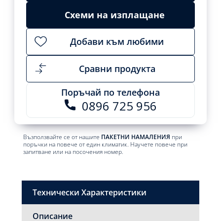
Add
Схеми на изплащане
to
cart
Добави към любими
Сравни продукта
Поръчай по телефона
0896 725 956
Възползвайте се от нашите
ПАКЕТНИ НАМАЛЕНИЯ
при
поръчки на повече от един климатик. Научете повече при
запитване или на посочения номер.
Технически Характеристики
Описание