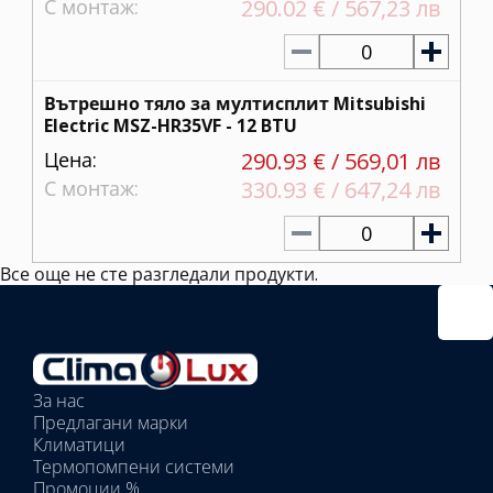
С монтаж:
290.02 € / 567,23 лв
0
Вътрешно тяло за мултисплит Mitsubishi
Electric MSZ-HR35VF - 12 BTU
Цена:
290.93 € / 569,01 лв
С монтаж:
330.93 € / 647,24 лв
0
Все още не сте разгледали продукти.
Избрано
външно
тяло:
Избрани
вътрешни
За нас
тела:
Предлагани марки
Избрано
Климатици
тяло:
Термопомпени системи
Промоции %