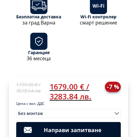
Безплатна доставка
Wi-Fi контролер
за град Варна
смарт решение
Гаранция
36 месеца
Original
Current
1799.00
€
/
1679.00
€
/
-7 %
price
price
3518.54
лв.
3283.84
лв.
was:
is:
1799,00 €.
1679,00 €.
Цена с вкл. ДДС
Без монтаж
Original
Current
Монтажи
1799.00
1679.00
Clear
price
price
€
/
€
/
was:
is:
3518.54
3283.84
Направи запитване
1799,00 €.
1679,00 €.
лв.
лв.