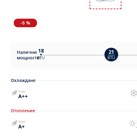
-5 %
18
21
Налични
мощности:
BTU
BTU
Охлаждане
Клас
A++
Отопление
Клас
A+