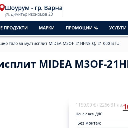
Шоурум - гр. Варна
ул. Димитър Икономов 23
Е ПРОДУКТИ
МАРКИ
ПРОМОЦИИ %
УСЛУГИ
шно тяло за мултисплит MIDEA M3OF-21HFN8-Q, 21 000 BTU
исплит MIDEA M3OF-21HF
Original
Current
1159.00
€
/ 2266.81
лв.
1
price
price
Цена с вкл. ДДС
was:
is:
1159,00 €
1099,00 €
Без монтаж
Original
Current
Монтажи
1159.00
1099.00
/
/