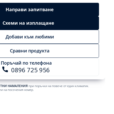
Направи запитване
Схеми на изплащане
Добави към любими
Сравни продукта
Поръчай по телефона
0896 725 956
ЕТНИ НАМАЛЕНИЯ
при поръчки на повече от един климатик.
ли на посочения номер.