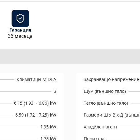
Гаранция
36 месеца
Климатици MIDEA
Захранващо напрежение
3
Шум (външно тяло)
6.15 (1.93 ~ 6.86) kW
Тегло (външно тяло)
6.59 (1.72~ 7.25) kW
Размери Ш х В х Д (външн
1.95 kW
Хладилен агент
1.78 kW
Произход