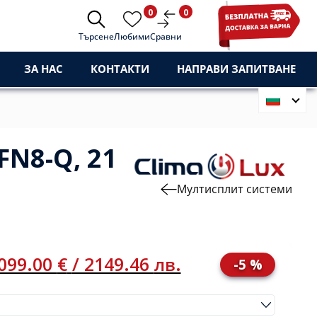
0
0
Търсене
Любими
Сравни
ЗА НАС
КОНТАКТИ
НАПРАВИ ЗАПИТВАНЕ
N8-Q, 21
Мултисплит системи
099.00
€
/ 2149.46
лв.
-5 %