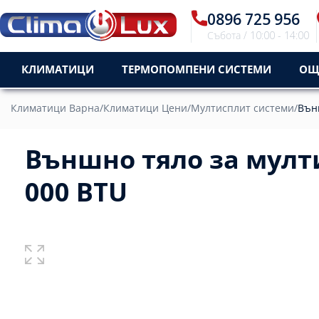
0896 725 956
Събота / 10:00 - 14:00
КЛИМАТИЦИ
ТЕРМОПОМПЕНИ СИСТЕМИ
ОЩ
Климатици Варна
/
Климатици Цени
/
Мултисплит системи
/
Вън
Външно тяло за мулт
000 BTU