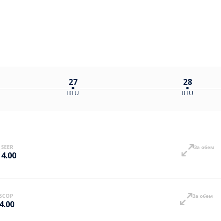
27
28
BTU
BTU
SEER
За обем
4.00
SCOP
За обем
4.00