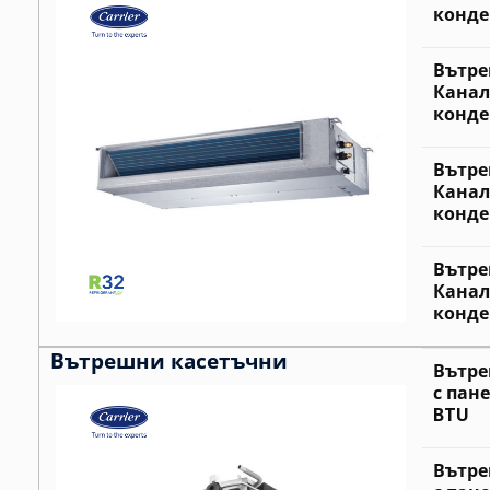
конде
Вътре
Канал
конде
Вътре
Канал
конде
Вътре
Канал
конде
Вътрешни касетъчни
Вътре
с пане
BTU
Вътре