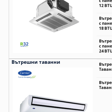
с пан
12 BT
Вътре
с пан
18 BT
Вътре
с пан
24 BT
Вътрешни таванни
Вътре
Таван
Вътре
Таван