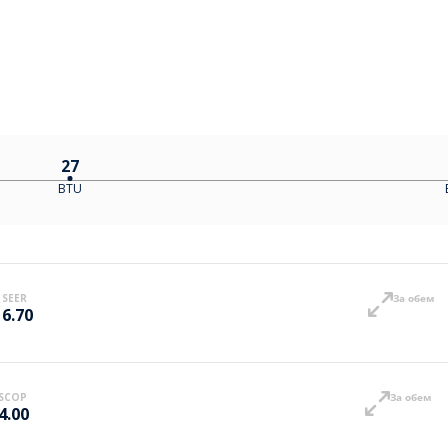
27
BTU
SEER
За обем
6.70
SCOP
За обем
4.00