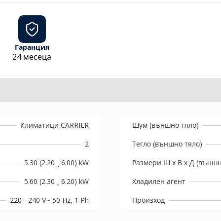
Гаранция
24 месеца
Климатици CARRIER
Шум (външно тяло)
2
Тегло (външно тяло)
5.30 (2.20 ˷ 6.00) kW
Размери Ш х В х Д (външн
5.60 (2.30 ˷ 6.20) kW
Хладилен агент
220 - 240 V~ 50 Hz, 1 Ph
Произход