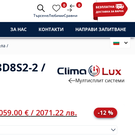
0
0
Търсене
Любими
Сравни
ЗА НАС
КОНТАКТИ
НАПРАВИ ЗАПИТВАНЕ
ла /
D8S2-2 /
Мултисплит системи
059.00
€
/ 2071.22
лв.
-12 %