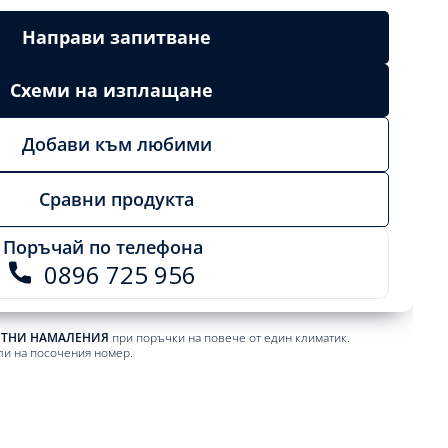
Направи запитване
Схеми на изплащане
Добави към любими
Сравни продукта
Поръчай по телефона
0896 725 956
ЕТНИ НАМАЛЕНИЯ
при поръчки на повече от един климатик.
ли на посочения номер.