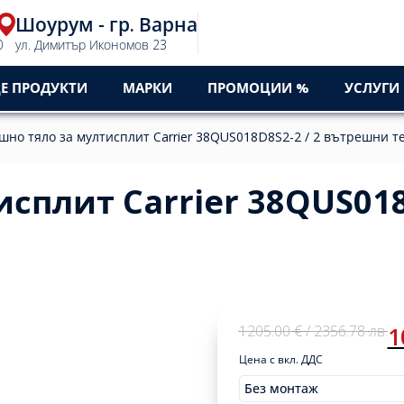
Шоурум - гр. Варна
0
ул. Димитър Икономов 23
Е ПРОДУКТИ
МАРКИ
ПРОМОЦИИ %
УСЛУГИ
но тяло за мултисплит Carrier 38QUS018D8S2-2 / 2 вътрешни те
сплит Carrier 38QUS018
Original
Current
1205.00
€
/ 2356.78
лв.
1
price
price
Цена с вкл. ДДС
was:
is:
1205,00 €
1059,00 €
Без монтаж
Original
Current
Монтажи
1205.00
1059.00
/
/