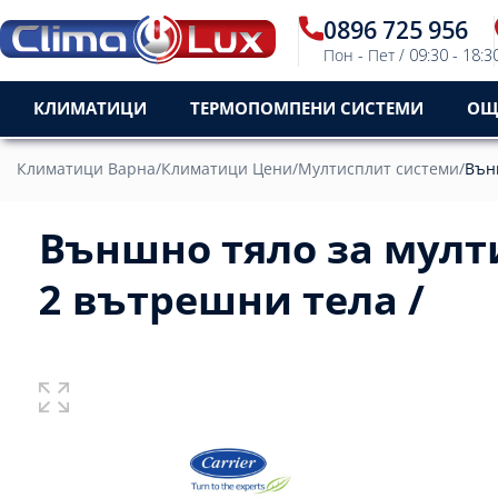
0896 725 956
Пон - Пет / 09:30 - 18:3
КЛИМАТИЦИ
ТЕРМОПОМПЕНИ СИСТЕМИ
ОЩ
Климатици Варна
/
Климатици Цени
/
Мултисплит системи
/
Външ
Външно тяло за мулти
2 вътрешни тела /