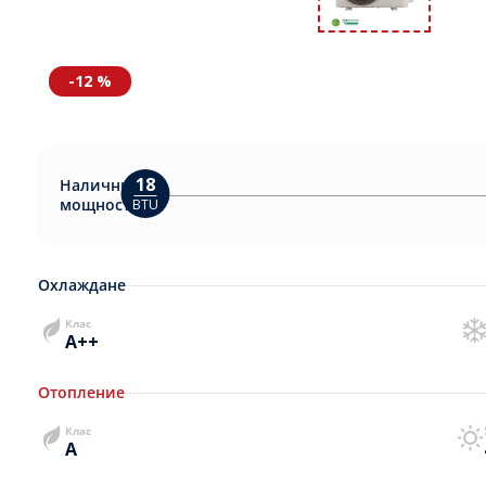
-12 %
18
Налични
мощности:
BTU
Охлаждане
Клас
A++
Отопление
Клас
A