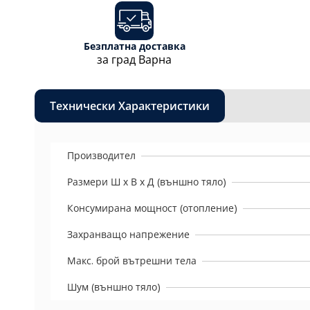
Безплатна доставка
за град Варна
Технически Характеристики
Производител
Размери Ш х В х Д (външно тяло)
Консумирана мощност (отопление)
Захранващо напрежение
Макс. брой вътрешни тела
Шум (външно тяло)