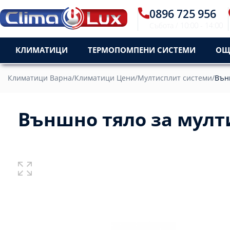
0896 725 956
Пон - Пет / 09:30 - 18:3
КЛИМАТИЦИ
ТЕРМОПОМПЕНИ СИСТЕМИ
ОЩ
Климатици Варна
/
Климатици Цени
/
Мултисплит системи
/
Вън
Външно тяло за мул