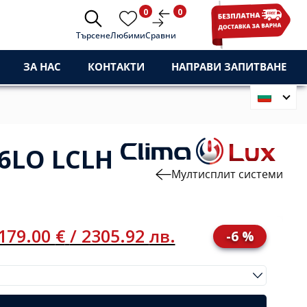
0
0
Търсене
Любими
Сравни
ЗА НАС
КОНТАКТИ
НАПРАВИ ЗАПИТВАНЕ
6LO LCLH
Мултисплит системи
179.00
€
/ 2305.92
лв.
-6 %