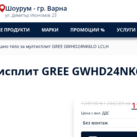
Шоурум - гр. Варна
0
ул. Димитър Икономов 23
Е ПРОДУКТИ
МАРКИ
ПРОМОЦИИ %
УСЛУГИ
шно тяло за мултисплит GREE GWHD24NK6LO LCLH
тисплит GREE GWHD24NK
Original
Current
1249.00
€
/ 2442.83
лв.
1
price
price
Цена с вкл. ДДС
was:
is:
1249,00 €
1179,00 €
Без монтаж
Original
Current
Монтажи
1249.00
1179.00
/
/
Clear
price
price
€
/
€
/
2442,83
2305,92