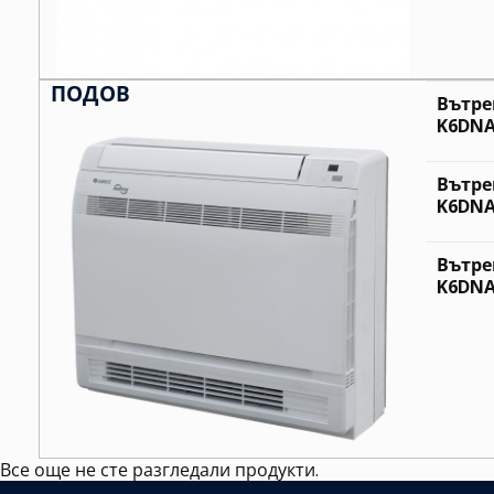
ПОДОВ
Вътре
K6DNA1
Вътре
K6DNA1
Вътре
K6DNA1
Все още не сте разгледали продукти.
Избрано