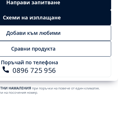
Направи запитване
Схеми на изплащане
Добави към любими
Сравни продукта
Поръчай по телефона
0896 725 956
ЕТНИ НАМАЛЕНИЯ
при поръчки на повече от един климатик.
ли на посочения номер.