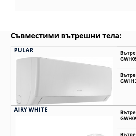
Съвместими вътрешни тела:
PULAR
Вътре
GWH09
Вътре
GWH12
AIRY WHITE
Вътре
GWH09
Вътре