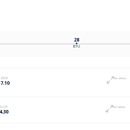
28
BTU
SEER
За обем
7.10
SCOP
За обем
4.30