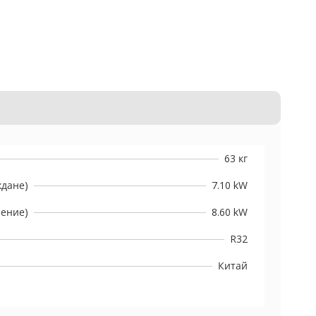
63 кг
ждане)
7.10 kW
ление)
8.60 kW
R32
Китай