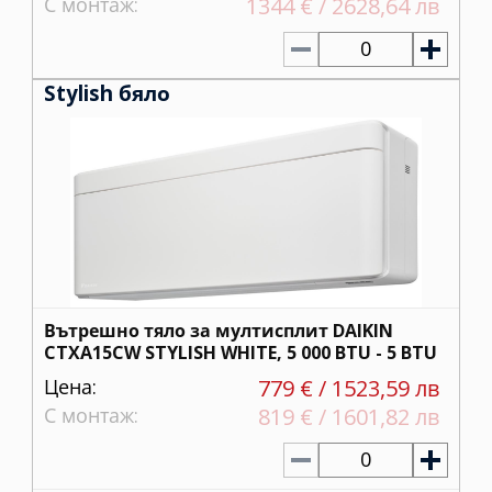
С монтаж:
1344 € / 2628,64 лв
0
Stylish бяло
Вътрешно тяло за мултисплит DAIKIN
CTXA15CW STYLISH WHITE, 5 000 BTU - 5 BTU
Цена:
779 € / 1523,59 лв
С монтаж:
819 € / 1601,82 лв
0