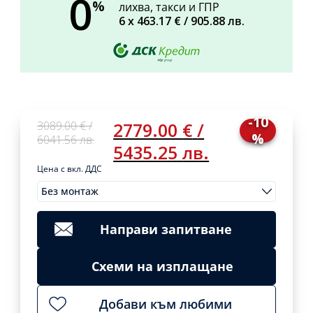
0
%
лихва, такси и ГПР
6 х
463.17
€ /
905.88
лв.
-10
Original
Current
3089.00
€
/
2779.00
€
/
%
price
price
6041.56
лв.
5435.25
лв.
was:
is:
3089,00 €
2779,00 €
Цена с вкл. ДДС
/
/
Без монтаж
6041,56
5435,25
Original
Current
Монтажи
3089.00
2779.00
Clear
лв..
лв..
price
price
€
/
€
/
was:
is:
6041.56
5435.25
Направи запитване
3089,00 €
2779,00 €
лв.
лв.
/
/
Add
Схеми на изплащане
6041,56
5435,25
to
cart
лв..
лв..
Добави към любими