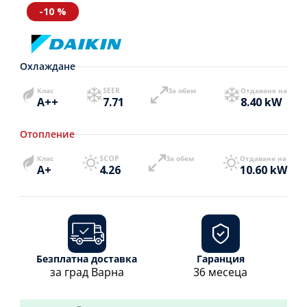
-10 %
Охлаждане
Клас
SEER
За обем
Отдаване на
A++
7.71
8.40 kW
Отопление
Клас
SCOP
За обем
Отдаване на
A+
4.26
10.60 kW
Безплатна доставка
Гаранция
за град Варна
36 месеца