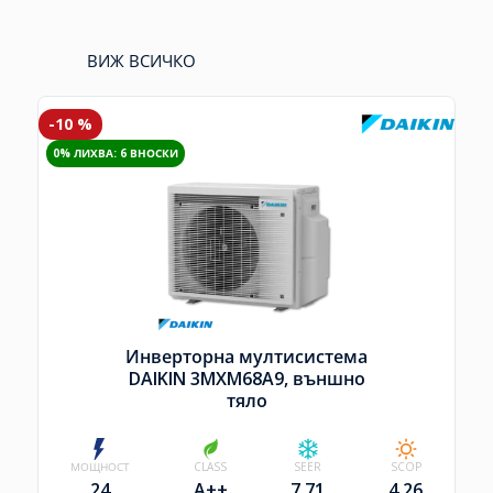
ВИЖ ВСИЧКО
-10 %
0% ЛИХВА: 6 ВНОСКИ
Инверторна мултисистема
DAIKIN 3MXM68A9, външно
тяло
МОЩНОСТ
CLASS
SEER
SCOP
24
A++
7.71
4.26