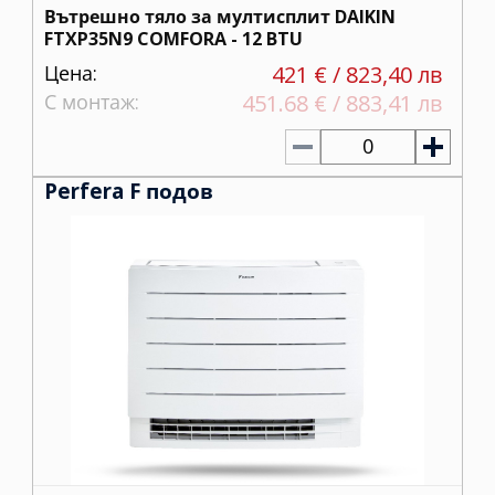
Вътрешно тяло за мултисплит DAIKIN
FTXP35N9 COMFORA - 12 BTU
Цена:
421 € / 823,40 лв
С монтаж:
451.68 € / 883,41 лв
0
Perfera F подов