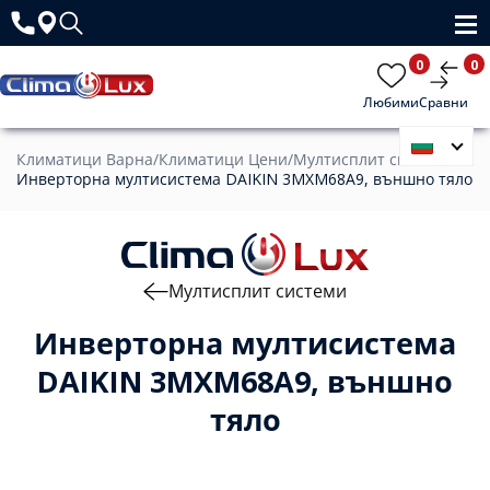
0
0
Любими
Сравни
Климатици Варна
/
Климатици Цени
/
Мултисплит системи
/
Инверторна мултисистема DAIKIN 3MXM68A9, външно тяло
Мултисплит системи
Инверторна мултисистема
DAIKIN 3MXM68A9, външно
тяло