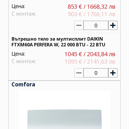
Цена:
853 € / 1668,32 лв
С монтаж:
903 € / 1766,11 лв
0
Вътрешно тяло за мултисплит DAIKIN
FTXM60A PERFERA W, 22 000 BTU - 22 BTU
Цена:
1045 € / 2043,84 лв
С монтаж:
1095 € / 2141,63 лв
0
Comfora