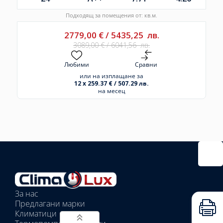
Подходящ за помещения от: кв.м.
2779,00
€
/
5435,25
лв.
3089,00
€
/
6041,56
лв.
Любими
Сравни
или на изплащане за
12 x 259.37 € / 507.29 лв.
на месец
Избрано
външно
тяло:
Избрани
вътрешни
За нас
тела:
Предлагани марки
Избрано
Климатици
тяло: