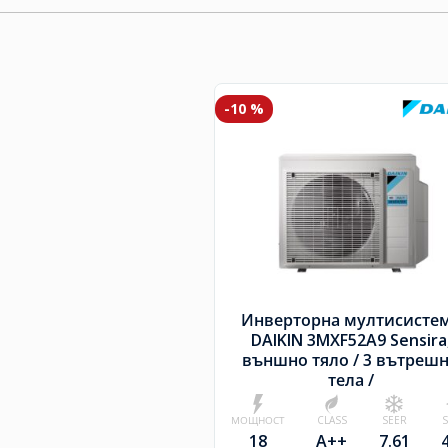
-10 %
Инверторна мултисисте
DAIKIN 3MXF52A9 Sensira
външно тяло /
3 вътреш
тела /
МОЩНОСТ
CLASS
SEER
18
A++
7.61