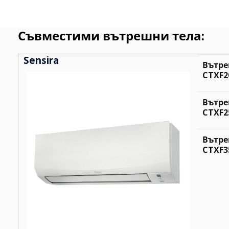
Съвместими вътрешни тела:
Sensira
Вътре
CTXF20
Вътре
CTXF25
Вътре
CTXF35