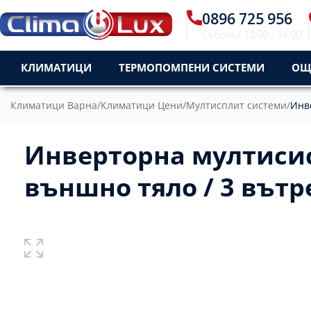
0896 725 956
Събота / 10:00 - 14:00
КЛИМАТИЦИ
ТЕРМОПОМПЕНИ СИСТЕМИ
ОЩ
Климатици Варна
/
Климатици Цени
/
Мултисплит системи
/
Инв
Инверторна мултисис
външно тяло / 3 вътр