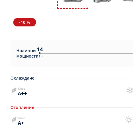
-10 %
14
Налични
мощности:
BTU
Охлаждане
Клас
A++
Отопление
Клас
A+