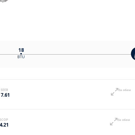
18
BTU
SEER
За обем
7.61
SCOP
За обем
4.21