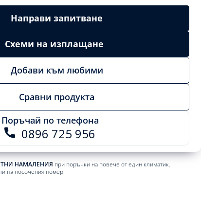
Направи запитване
Схеми на изплащане
Добави към любими
Сравни продукта
Поръчай по телефона
0896 725 956
ЕТНИ НАМАЛЕНИЯ
при поръчки на повече от един климатик.
ли на посочения номер.