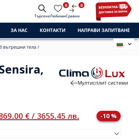
0
0
Търсене
Любими
Сравни
ЗА НАС
КОНТАКТИ
НАПРАВИ ЗАПИТВАНЕ
3 вътрешни тела /
ensira,
Мултисплит системи
869.00
€
/ 3655.45
лв.
-10 %