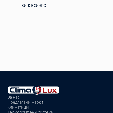
ВИЖ ВСИЧКО
Избрано
външно
тяло:
Избрани
вътрешни
За нас
тела:
Предлагани марки
Избрано
Климатици
тяло:
Термопомпени системи