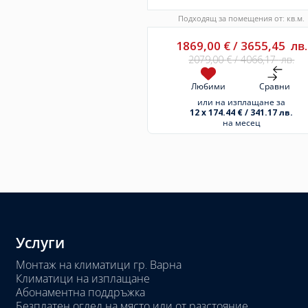
Подходящ за помещения от: кв.м.
1869,00
€
/
3655,45
лв.
2079,00
€
/
4066,17
лв.
Любими
Сравни
или на изплащане за
12 x 174.44 € / 341.17 лв.
на месец
Услуги
Монтаж на климатици гр. Варна
Климатици на изплащане
Абонаментна поддръжка
Безплатен оглед на място или от разстояние