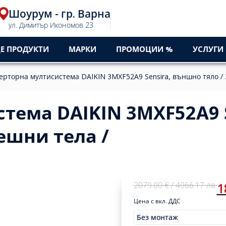
Шоурум - гр. Варна
ул. Димитър Икономов 23
Е ПРОДУКТИ
МАРКИ
ПРОМОЦИИ %
УСЛУГИ
ерторна мултисистема DAIKIN 3MXF52A9 Sensira, външно тяло / 
тема DAIKIN 3MXF52A9 S
ешни тела /
Original
Current
2079.00
€
/ 4066.17
лв.
1
price
price
Цена с вкл. ДДС
was:
is:
2079,00 €
1869,00 €
Без монтаж
Original
Current
Монтажи
2079.00
1869.00
/
/