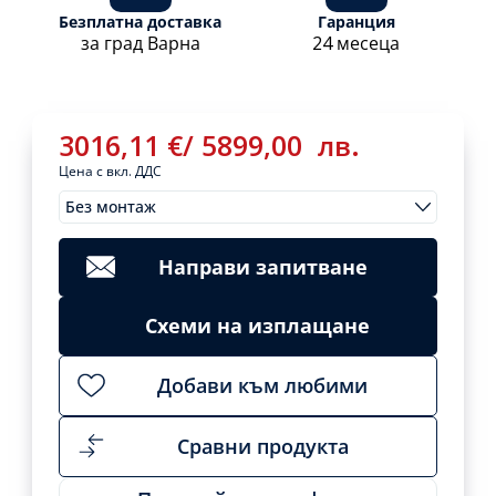
Безплатна доставка
Гаранция
за град Варна
24 месеца
3016,11
€
/
5899,00
лв.
Цена с вкл. ДДС
Без монтаж
Монтажи
3016,11
€
/
Clear
5899,00
лв.
Направи запитване
Add
to
cart
Схеми на изплащане
Добави към любими
Сравни продукта