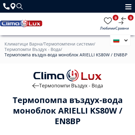
0
0
Любими
Сравни
Климатици Варна
/
Термопомпени системи
/
Термопомпи Въздух - Вода
/
Термопомпа въздух-вода моноблок ARIELLI KS80W / EN8BP
Термопомпи Въздух - Вода
Термопомпа въздух-вода
моноблок ARIELLI KS80W /
EN8BP