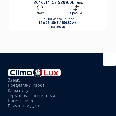
3016,11
€
/
5899,00
лв.
Любими
Сравни
или на изплащане за
12 x 281.50 € / 550.57 лв.
на месец
Избрано
външно
тяло:
Избрани
вътрешни
За нас
тела:
Предлагани марки
Избрано
Климатици
тяло:
Термопомпени системи
Промоции %
Всички продукти