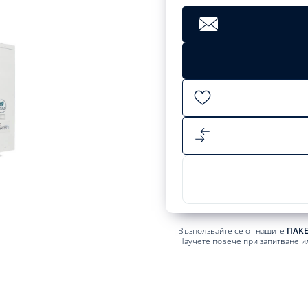
Clear
8199,00
лв.
Add
to
cart
Възползвайте се от нашите
ПАК
Научете повече при запитване и