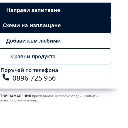
Направи запитване
Схеми на изплащане
Добави към любими
Сравни продукта
Поръчай по телефона
0896 725 956
ЕТНИ НАМАЛЕНИЯ
при поръчки на повече от един климатик.
ли на посочения номер.