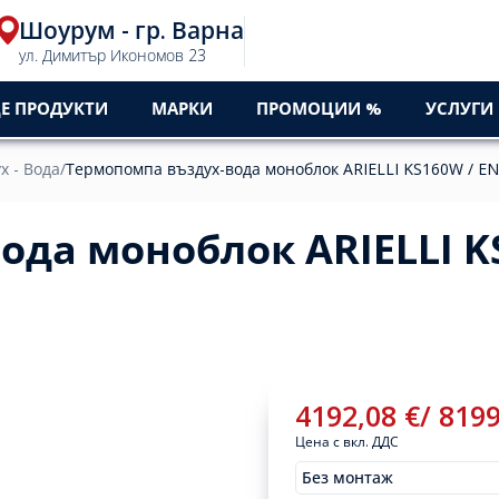
Шоурум - гр. Варна
ул. Димитър Икономов 23
Е ПРОДУКТИ
МАРКИ
ПРОМОЦИИ %
УСЛУГИ
 - Вода
/
Термопомпа въздух-вода моноблок ARIELLI KS160W / E
ода моноблок ARIELLI K
4192,08
€
/
819
Цена с вкл. ДДС
Без монтаж
Монтажи
4192,08
€
/