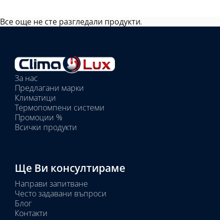
Все още не сте разгледали продукти.
Избрано
външно
тяло:
Избрани
вътрешни
За нас
тела:
Предлагани марки
Избрано
Климатици
тяло:
Термопомпени системи
Промоции %
Всички продукти
Ще Ви консултираме
Направи запитване
Често задавани въпроси
Блог
Контакти