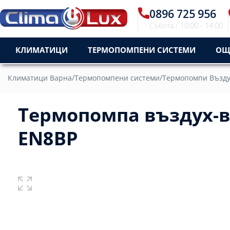
0896 725 956
Събота / 10:00 - 14:00
КЛИМАТИЦИ
ТЕРМОПОМПЕНИ СИСТЕМИ
ОЩ
Климатици Варна
/
Термопомпени системи
/
Термопомпи Въздух
Термопомпа въздух-в
EN8BP