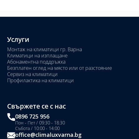
Услуги
Монтаж на климатици гр. Варна
Климатици на изплащане
Абонаментна поддръжка
Безплатен оглед на място или от разстояние
Сервиз на климатици
Профилактика на климатици
Свържете се с нас
0896 725 956
Пон - Пет / 09:30 - 18:30
Събота / 10:00 - 14:00
office@climaluxvarna.bg