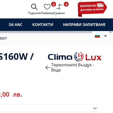
0
0
Търсене
Любими
Сравни
ЗА НАС
КОНТАКТИ
НАПРАВИ ЗАПИТВАНЕ
N8BP
S160W /
Термопомпи Въздух -
Вода
9,00
лв.