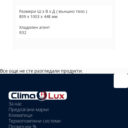
Размери Ш х В х Д ( външно тяло )
809 х 1003 х 448 мм
Хладилен агент
R32
Все още не сте разгледали продукти.
Избрано
външно
тяло:
Избрани
вътрешни
За нас
тела:
Предлагани марки
Избрано
Климатици
тяло:
Термопомпени системи
Промоции %