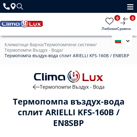
0
0
Любими
Сравни
Климатици Варна
/
Термопомпени системи
/
Термопомпи Въздух - Вода
/
Термопомпа въздух-вода сплит ARIELLI KFS-160B / EN8SBP
Термопомпи Въздух - Вода
Термопомпа въздух-вода
сплит ARIELLI KFS-160B /
EN8SBP