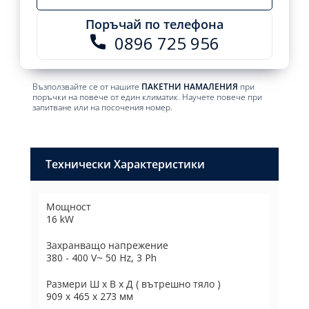
Поръчай по телефона
0896 725 956
Възползвайте се от нашите
ПАКЕТНИ НАМАЛЕНИЯ
при
поръчки на повече от един климатик. Научете повече при
запитване или на посочения номер.
Технически Характеристики
Мощност
16 kW
Захранващо напрежение
380 - 400 V~ 50 Hz, 3 Ph
Размери Ш х В х Д ( вътрешно тяло )
909 х 465 х 273 мм