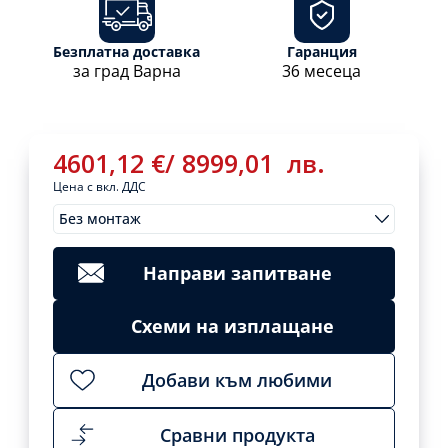
Безплатна доставка
Гаранция
за град Варна
36 месеца
4601,12
€
/
8999,01
лв.
Цена с вкл. ДДС
Без монтаж
Монтажи
4601,12
€
/
Clear
8999,01
лв.
Направи запитване
Add
to
cart
Схеми на изплащане
Добави към любими
Сравни продукта