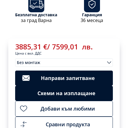
Безплатна доставка
Гаранция
за град Варна
36 месеца
3885,31
€
/
7599,01
лв.
Цена с вкл. ДДС
Без монтаж
Монтажи
3885,31
€
/
Clear
7599,01
лв.
Направи запитване
Add
to
cart
Схеми на изплащане
Добави към любими
Сравни продукта