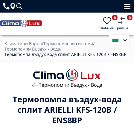
0
0
Любими
Сравни
Климатици Варна
/
Термопомпени системи
/
Термопомпи Въздух - Вода
/
Термопомпа въздух-вода сплит ARIELLI KFS-120B / ENS8BP
Термопомпи Въздух - Вода
Термопомпа въздух-вода
сплит ARIELLI KFS-120B /
ENS8BP