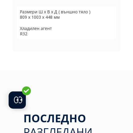
Размери Ш х В х Д ( външно тяло )
809 х 1003 х 448 мм
Хладилен агент
R32
ПОСЛЕДНО
РАЗГЛЕДАНИ