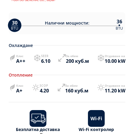
36
30
Налични
мощности:
BTU
BTU
Охлаждане
Клас
SEER
За обем
Отдаване на
A++
6.10
200 куб.м
10.00 kW
Отопление
Клас
SCOP
За обем
Отдаване на
A+
4.20
160 куб.м
11.20 kW
Безплатна доставка
Wi-Fi контролер