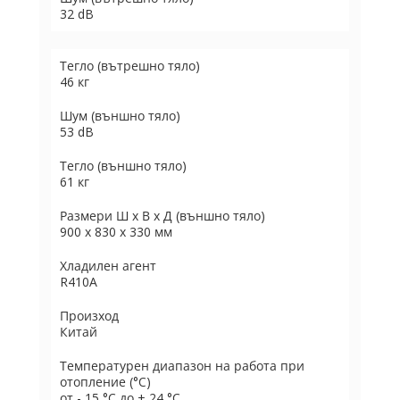
32 dB
Тегло (вътрешно тяло)
46 кг
Шум (външно тяло)
53 dB
Тегло (външно тяло)
61 кг
Размери Ш х В х Д (външно тяло)
900 x 830 x 330 мм
Хладилен агент
R410A
Произход
Китай
Температурен диапазон на работа при
отопление (°C)
от - 15 °C до + 24 °C