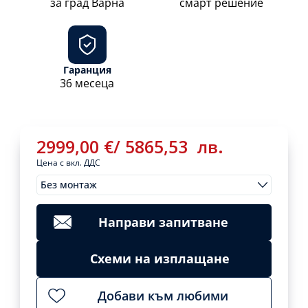
за град Варна
смарт решение
Гаранция
36 месеца
2999,00
€
/
5865,53
лв.
Цена с вкл. ДДС
Без монтаж
Монтажи
2999,00
€
/
Clear
5865,53
лв.
Направи запитване
Add
to
cart
Схеми на изплащане
Добави към любими