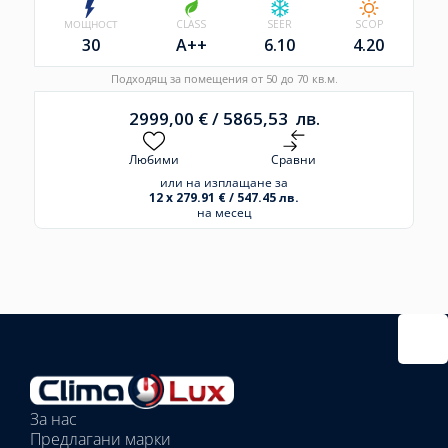
МОЩНОСТ
CLASS
SEER
SCOP
30
A++
6.10
4.20
Подходящ за помещения от 50 до 70 кв.м.
2999,00
€
/
5865,53
лв.
Любими
Сравни
или на изплащане за
12 x 279.91 € / 547.45 лв.
на месец
Избрано
външно
тяло:
Избрани
вътрешни
За нас
тела:
Предлагани марки
Избрано