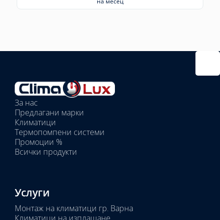
на месец
Избрано
външно
тяло:
Избрани
вътрешни
За нас
тела:
Предлагани марки
Избрано
Климатици
тяло:
Термопомпени системи
Промоции %
Всички продукти
Услуги
Монтаж на климатици гр. Варна
Климатици на изплащане