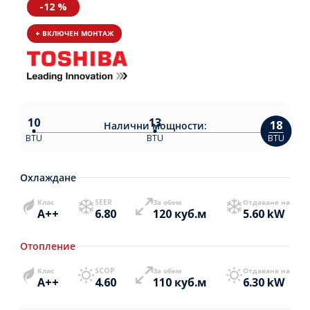
-12 %
+ ВКЛЮЧЕН МОНТАЖ
10
13
18
Налични
мощности:
BTU
BTU
BTU
Охлаждане
Клас
SEER
За обем
Отдаване на
A++
6.80
120 куб.м
5.60 kW
Отопление
Клас
SCOP
За обем
Отдаване на
A++
4.60
110 куб.м
6.30 kW