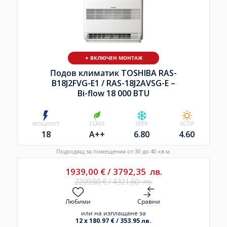
+ ВКЛЮЧЕН МОНТАЖ
Подов климатик TOSHIBA RAS-
B18J2FVG-E1 /
RAS-18J2AVSG-E –
Bi-flow 18 000 BTU
МОЩНОСТ
CLASS
SEER
SCOP
18
A++
6.80
4.60
Подходящ за помещения от 30 до 40 кв.м.
1939,00
€
/
3792,35
лв.
2209,60
€
/
4321,60
лв.
Любими
Сравни
или на изплащане за
12 x 180.97 € / 353.95 лв.