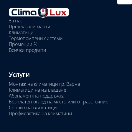
тяло:
Избрани
вътрешни
За нас
тела:
Предлагани марки
Избрано
Климатици
тяло:
Термопомпени системи
Промоции %
Всички продукти
Услуги
Монтаж на климатици гр. Варна
Климатици на изплащане
Абонаментна поддръжка
Безплатен оглед на място или от разстояние
Сервиз на климатици
Профилактика на климатици