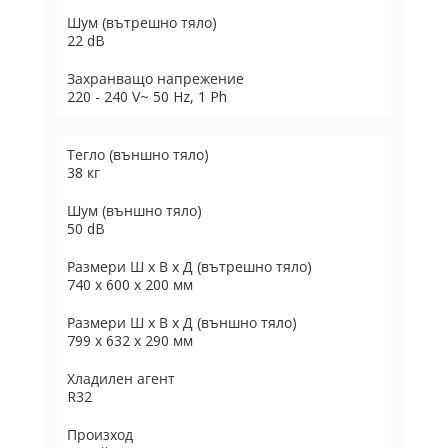
Шум (вътрешно тяло)
22 dB
Захранващо напрежение
220 - 240 V~ 50 Hz, 1 Ph
Тегло (външно тяло)
38 кг
Шум (външно тяло)
50 dB
Размери Ш х В х Д (вътрешно тяло)
740 x 600 x 200 мм
Размери Ш х В х Д (външно тяло)
799 х 632 х 290 мм
Хладилен агент
R32
Произход