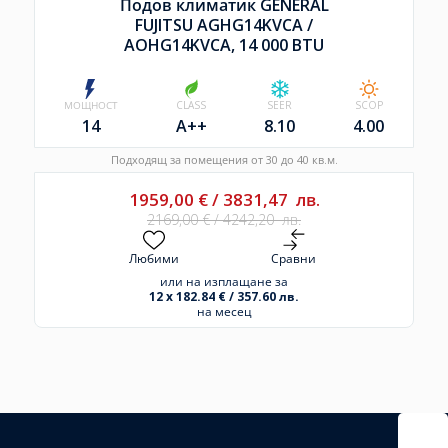
Подов климатик GENERAL
FUJITSU AGHG14KVCA /
AOHG14KVCA, 14 000 BTU
МОЩНОСТ
CLASS
SEER
SCOP
14
A++
8.10
4.00
Подходящ за помещения от 30 до 40 кв.м.
1959,00
€
/
3831,47
лв.
2169,00
€
/
4242,20
лв.
Любими
Сравни
или на изплащане за
12 x 182.84 € / 357.60 лв.
на месец
Избрано
външно