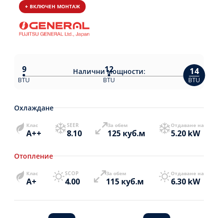
+ ВКЛЮЧЕН МОНТАЖ
9
12
14
Налични
мощности:
BTU
BTU
BTU
Охлаждане
Клас
SEER
За обем
Отдаване на
A++
8.10
125 куб.м
5.20 kW
Отопление
Клас
SCOP
За обем
Отдаване на
A+
4.00
115 куб.м
6.30 kW