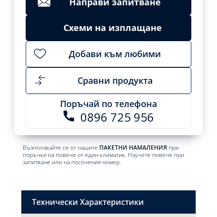
Направи запитване
Схеми на изплащане
Добави към любими
Сравни продукта
Поръчай по телефона
0896 725 956
Възползвайте се от нашите
ПАКЕТНИ НАМАЛЕНИЯ
при
поръчки на повече от един климатик. Научете повече при
запитване или на посочения номер.
Технически Характеристики