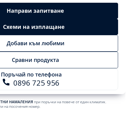
Направи запитване
Схеми на изплащане
Добави към любими
Сравни продукта
Поръчай по телефона
0896 725 956
ЕТНИ НАМАЛЕНИЯ
при поръчки на повече от един климатик.
ли на посочения номер.