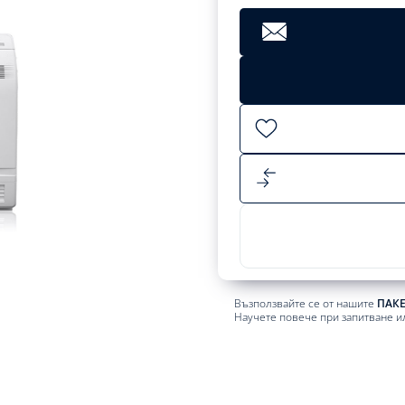
Clear
2509,33
лв.
Add
to
cart
Възползвайте се от нашите
ПАК
Научете повече при запитване и