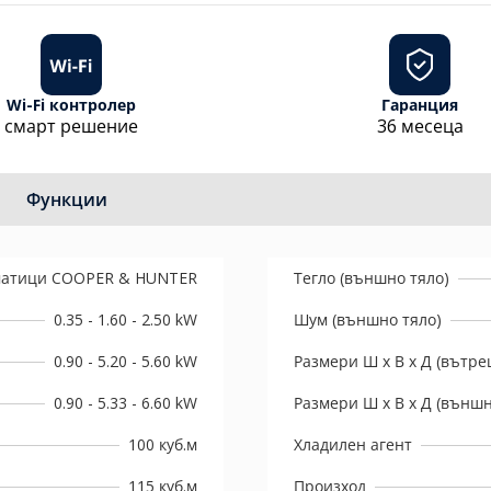
Wi-Fi контролер
Гаранция
смарт решение
36 месеца
Функции
атици COOPER & HUNTER
Тегло (външно тяло)
0.35 - 1.60 - 2.50 kW
Шум (външно тяло)
0.90 - 5.20 - 5.60 kW
Размери Ш х В х Д (вътре
0.90 - 5.33 - 6.60 kW
Размери Ш х В х Д (външн
100 куб.м
Хладилен агент
115 куб.м
Произход