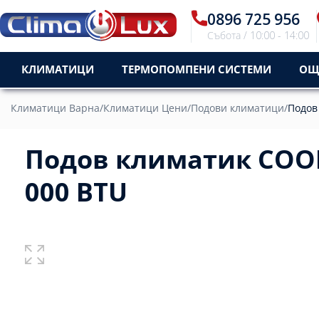
0896 725 956
Събота / 10:00 - 14:00
КЛИМАТИЦИ
ТЕРМОПОМПЕНИ СИСТЕМИ
ОЩ
Климатици Варна
/
Климатици Цени
/
Подови климатици
/
Подов
Подов климатик COOP
000 BTU