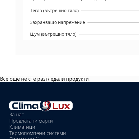
Тегло (вътрешно тяло)
Захранващо напрежение
Шум (вътрешно тяло)
Все още не сте разгледали продукти.
Избрано
външно
тяло:
Избрани
вътрешни
За нас
тела:
Предлагани марки
Избрано
Климатици
тяло:
Термопомпени системи