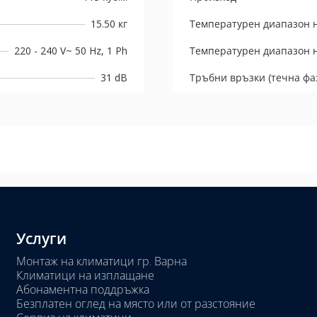
15.50 кг
Температурен диапазон н
220 - 240 V~ 50 Hz, 1 Ph
Температурен диапазон н
31 dB
Тръбни връзки (течна фаз
Услуги
Монтаж на климатици гр. Варна
Климатици на изплащане
Абонаментна поддръжка
Безплатен оглед на място или от разстояние