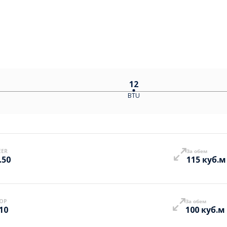
12
BTU
EER
За обем
.50
115 куб.м
OP
За обем
.10
100 куб.м