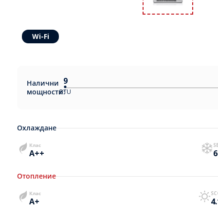
Wi-Fi
9
Налични
мощности:
BTU
Охлаждане
Клас
S
A++
6
Отопление
Клас
SC
A+
4