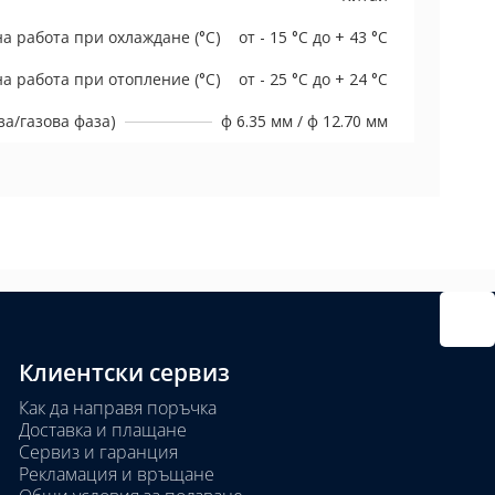
а работа при охлаждане (°C)
от - 15 °C до + 43 °C
а работа при отопление (°C)
от - 25 °C до + 24 °C
а/газова фаза)
ф 6.35 мм / ф 12.70 мм
Клиентски сервиз
Как да направя поръчка
Доставка и плащане
Сервиз и гаранция
Рекламация и връщане